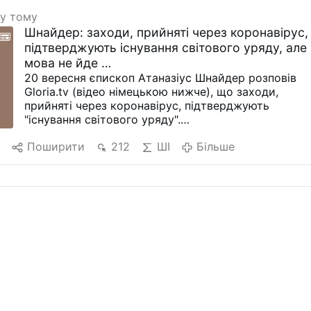
ку тому
Шнайдер: заходи, прийняті через коронавірус,
підтверджують існування світового уряду, але
мова не йде …
20 вересня єпископ Атаназіус Шнайдер розповів
Gloria.tv (відео німецькою нижче), що заходи,
прийняті через коронавірус, підтверджують
"існування світового уряду".
Він визнає відсутність незаперечних доказів, адже
я
Поширити
212
ШІ
Більше
організатори подібних подій досить розумні, щоб
діяти приховано. Проте, Шнайдер бачить "чіткі
ознаки" існування світового уряду, які не можна
списати на "теорію змови".
Він посилається на впливових особистостей, які
багато років тому говорили про те, що для
створення такого уряду буде потрібна штучна
епідемія.
Більш того, до людей по всьому світу відносяться
як до дітей, нав'язуючи їм правила дрес-коду і
соціальне дистанціювання: "Перед нами
розгортається сценарій, який має всі ознаки