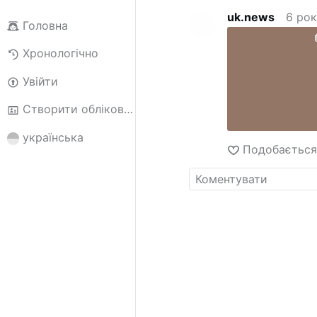
uk.news
6 ро
Головна
Хронологічно
Увійти
Створити обліковий запис
українська
Подобаєтьс