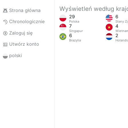
Wyświetleń według kra
Strona główna
29
6
Chronologicznie
Polska
Stany Z
7
4
Singapur
Wietna
Zaloguj się
6
2
Brazylia
Holandi
Utwórz konto
polski