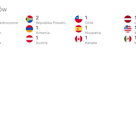
jów
2
1
jednoczone
Republika Południowej Afryki
Chile
1
1
m
Armenia
Hiszpania
1
1
a
Austria
Kanada