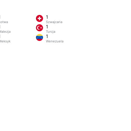
1
1
Łotwa
Szwajcaria
1
1
Malezja
Turcja
1
1
Meksyk
Wenezuela