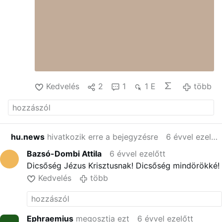
Kedvelés
2
1
1 E
több
hu.news
hivatkozik erre a bejegyzésre
6 évvel ezelőtt
Bazsó-Dombi Attila
6 évvel ezelőtt
Dicsőség Jézus Krisztusnak! Dicsőség mindörökké!
Kedvelés
több
Ephraemius
megosztja ezt
6 évvel ezelőtt