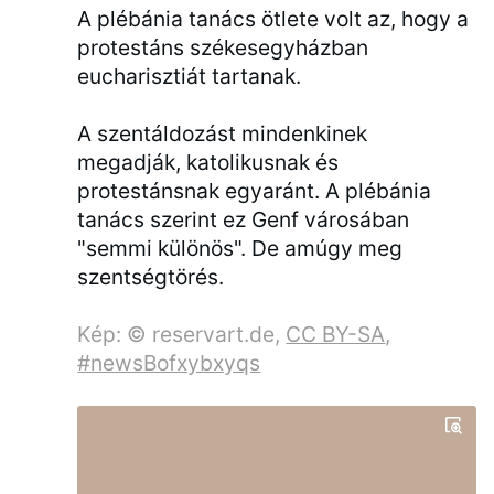
A plébánia tanács ötlete volt az, hogy a
protestáns székesegyházban
eucharisztiát tartanak.
A szentáldozást mindenkinek
megadják, katolikusnak és
protestánsnak egyaránt. A plébánia
tanács szerint ez Genf városában
"semmi különös". De amúgy meg
szentségtörés.
Kép: © reservart.de,
CC BY-SA
,
#newsBofxybxyqs