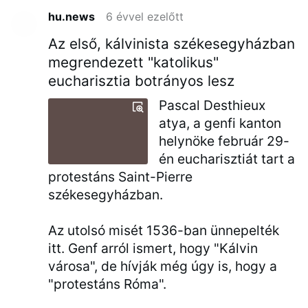
hu.news
6 évvel ezelőtt
Az első, kálvinista székesegyházban
megrendezett "katolikus"
eucharisztia botrányos lesz
Pascal Desthieux
atya, a genfi kanton
helynöke február 29-
én eucharisztiát tart a
protestáns Saint-Pierre
székesegyházban.
Az utolsó misét 1536-ban ünnepelték
itt. Genf arról ismert, hogy "Kálvin
városa", de hívják még úgy is, hogy a
"protestáns Róma".