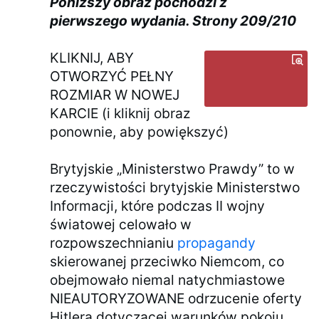
Poniższy obraz pochodzi z
pierwszego wydania. Strony 209/210
KLIKNIJ, ABY
OTWORZYĆ PEŁNY
ROZMIAR W NOWEJ
KARCIE (i kliknij obraz
ponownie, aby powiększyć)
Brytyjskie „Ministerstwo Prawdy” to w
rzeczywistości brytyjskie Ministerstwo
Informacji, które podczas II wojny
światowej celowało w
rozpowszechnianiu
propagandy
skierowanej przeciwko Niemcom, co
obejmowało niemal natychmiastowe
NIEAUTORYZOWANE odrzucenie oferty
Hitlera dotyczącej warunków pokoju