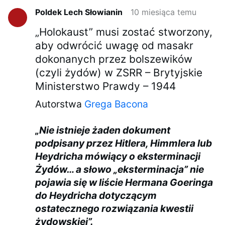
Poldek Lech Słowianin
10 miesiąca temu
„Holokaust” musi zostać stworzony,
aby odwrócić uwagę od masakr
dokonanych przez bolszewików
(czyli żydów) w ZSRR – Brytyjskie
Ministerstwo Prawdy – 1944
Autorstwa
Grega Bacona
„Nie istnieje żaden dokument
podpisany przez Hitlera, Himmlera lub
Heydricha mówiący o eksterminacji
Żydów… a słowo „eksterminacja” nie
pojawia się w liście Hermana Goeringa
do Heydricha dotyczącym
ostatecznego rozwiązania kwestii
żydowskiej”.