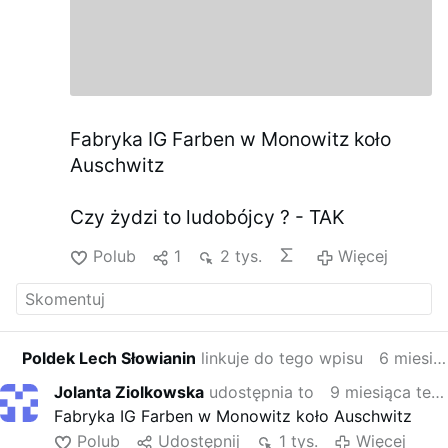
Fabryka IG Farben w Monowitz koło
Auschwitz
Czy żydzi to ludobójcy ? - TAK
Polub
1
2 tys.
Więcej
Poldek Lech Słowianin
linkuje do tego wpisu
6 miesiąca temu
Jolanta Ziolkowska
udostępnia to
9 miesiąca temu
Fabryka IG Farben w Monowitz koło Auschwitz
Polub
Udostępnij
1 tys.
Więcej