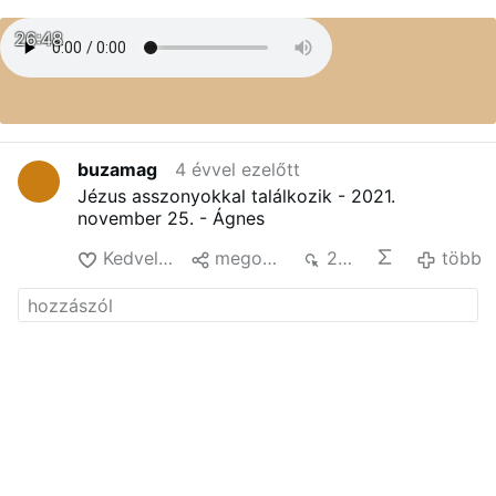
26:48
buzamag
4 évvel ezelőtt
Jézus asszonyokkal találkozik - 2021.
november 25. - Ágnes
Kedvelés
megoszt
200
több