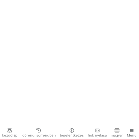
kezdőlap
Időrendi sorrendben
bejelentkezés
fiók nyitása
magyar
Menü