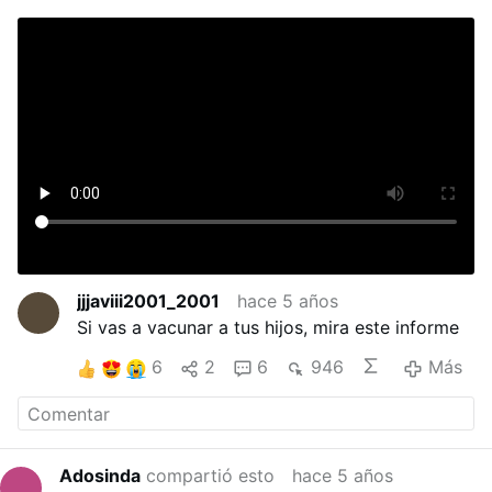
jjjaviii2001_2001
hace 5 años
Si vas a vacunar a tus hijos, mira este informe
6
2
6
946
Más
Adosinda
compartió esto
hace 5 años