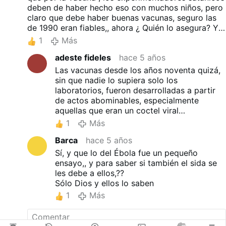
deben de haber hecho eso con muchos niños, pero
claro que debe haber buenas vacunas, seguro las
de 1990 eran fiables,, ahora ¿ Quién lo asegura? Ya
vieron que de ahí pueden controlar y ahora quién
1
Más
los para .
adeste fideles
hace 5 años
Las vacunas desde los años noventa quizá,
sin que nadie lo supiera solo los
laboratorios, fueron desarrolladas a partir
de actos abominables, especialmente
aquellas que eran un coctel viral
pentavalente con esa han causado la
1
Más
desgracia de millones de inocentes ... otras
Barca
hace 5 años
vacunas maleadas son las vacunas contra
hepatitis.
Sí, y que lo del Ébola fue un pequeño
ensayo,, y para saber si también el sida se
les debe a ellos,??
Sólo Dios y ellos lo saben
1
Más