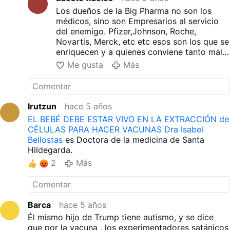
Los dueños de la Big Pharma no son los
médicos, sino son Empresarios al servicio
del enemigo. Pfizer,Johnson, Roche,
Novartis, Merck, etc etc esos son los que se
enriquecen y a quienes conviene tanto mal.
Los gobernantes se corrompen y para
Me gusta
Más
obtener prebendas crean lineamientos de
salud “preventiva” que la población debe
acatar, pues las autoridades condicionan el
ingreso a los colegios y escuelas públicas
Irutzun
hace 5 años
poniendo como requisito las cartillas de
EL BEBÉ DEBE ESTAR VIVO EN LA EXTRACCIÓN de
vacunación.
CÉLULAS PARA HACER VACUNAS Dra Isabel
Bellostas
es Doctora de la medicina de Santa
Hildegarda.
2
Más
Barca
hace 5 años
Él mismo hijo de Trump tiene autismo, y se dice
que por la vacuna , los experimentadores satánicos