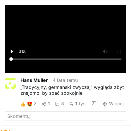
Hans Muller
4 lata temu
„Tradycyjny, germański zwyczaj” wygląda zbyt
znajomo, by spać spokojnie
2
1
3
1 tys.
Więcej