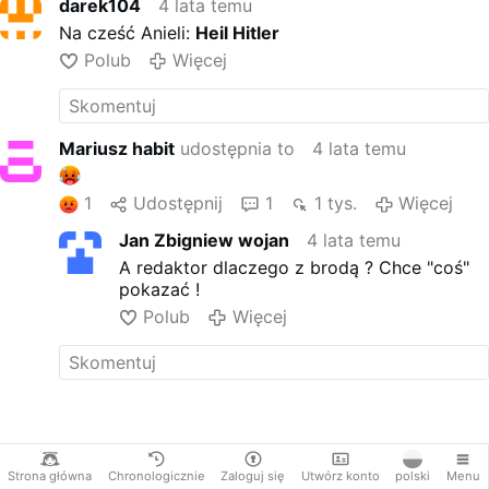
darek104
4 lata temu
Na cześć Anieli:
Heil Hitler
Polub
Więcej
Mariusz habit
udostępnia to
4 lata temu
1
Udostępnij
1
1 tys.
Więcej
Jan Zbigniew wojan
4 lata temu
A redaktor dlaczego z brodą ? Chce "coś"
pokazać !
Polub
Więcej
Strona główna
Chronologicznie
Zaloguj się
Utwórz konto
polski
Menu