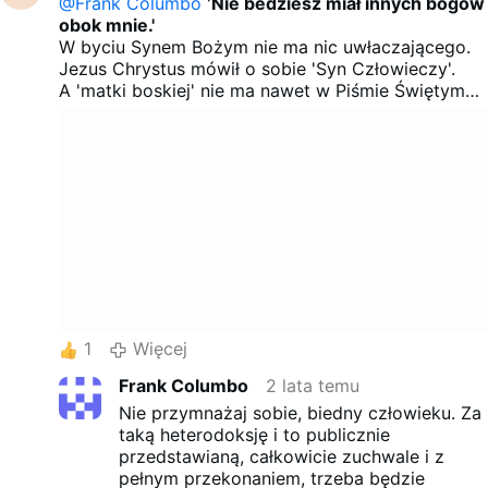
@Frank Columbo
'
Nie bedziesz miał innych bogów
obok mnie.'
W byciu Synem Bożym nie ma nic uwłaczającego.
Jezus Chrystus mówił o sobie 'Syn Człowieczy'.
A 'matki boskiej' nie ma nawet w Piśmie Świętym
bo to jest zwiedzenie, oszustwo i idolatria.
Potomstwo złego - fałszywa pszenica / wilki w
odzieniach owczych zakłamują naukę Chrystusa i
chcą dobrych ludzi zwieść do odstępstwa i do
kultu fałszywych idoli.
Nie ma żadnej 'matki bożej', bo
Bóg nie ma matki, a ten kto ma matkę nie jest
bogiem.
Jeden jest Bóg prawdziwy Który stworzył Niebo i
Ziemię, Jemu pokłon oddawajcie i tylko Jemu
służcie.
1
Więcej
Nie klękajcie przed żadnym 'fałszywym idolem' ani
przed nikim innym.
Frank Columbo
2 lata temu
Nie przymnażaj sobie, biedny człowieku. Za
taką heterodoksję i to publicznie
przedstawianą, całkowicie zuchwale i z
pełnym przekonaniem, trzeba będzie