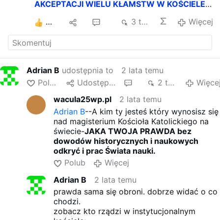
AKCEPTACJI WIELU KŁAMSTW W KOŚCIELE
KATOLICKIM.
6
3
34
3 tys.
Więcej
ŻADNE KŁAMSTWO NIE JEST PRAWDĄ
DLATEGO, ŻE KOŚCIÓŁ KATOLICKI CZY
JAKIKOWIEK INNY TAK MÓWI,LUB ŻE SOBÓR
TAK USTALIŁ, CZY DLATEGO ŻE PAPIEŻ TAK
ZDECYDOWAŁ powołując się na błędnie
Adrian B
udostępnia to
2 lata temu
przetłumaczone słowa Ewangelii św.
Polub
Udostępnij
7
2 tys.
Więce
Mateusza (16,19)
COKOLWIEK ZWIĄŻESZ NA
ZIEMI BĘDZIE ZWIĄZANE W NIEBIE, A
wacula25wp.pl
2 lata temu
COKOLWIEK ROZWIĄŻESZ NA ZIEMI BĘDZIE
Adrian B
--A kim ty jesteś który wynosisz się
ROZWIĄZANE W NIEBIE.
PRAWIDŁOWE
nad magisterium Kościoła Katolickiego na
TŁUMACZENIE BRZMI:
KOGOKOLWIEK
świecie-
JAKA TWOJA PRAWDA bez
ZOBOWIĄŻESZ NA ZIEMI, BĘDZIE
dowodów historycznych i naukowych
ZOBOWIĄZANY W NIEBIE,
A KOMUKOLWIEK
odkryć i prac Świata nauki.
(
λελυμένον
)
ODPUŚCISZ
NA ZIEMI BĘDZIE
MU ODPUSZCZONE W NIEBIE.
Polub
Więcej
Do uznawania za prawdę ilu kłamstw
Adrian B
2 lata temu
doprowadziło to błędne tłumaczenie?
Ile Dogmatów kościoła katolickiego jest
prawda sama się obroni. dobrze widać o co
kłamstwem? Ilu jest złych co bronią kłamstwa
chodzi.
świadomie lub nieświadomie?
zobacz kto rządzi w instytucjonalnym