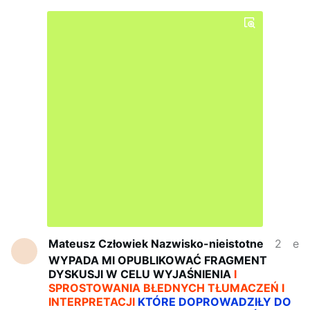
Mateusz Człowiek Nazwisko-nieistotne
2 lata temu
edytowano
WYPADA MI OPUBLIKOWAĆ FRAGMENT
DYSKUSJI W CELU WYJAŚNIENIA
I
SPROSTOWANIA BŁEDNYCH TŁUMACZEŃ I
INTERPRETACJI
KTÓRE DOPROWADZIŁY DO