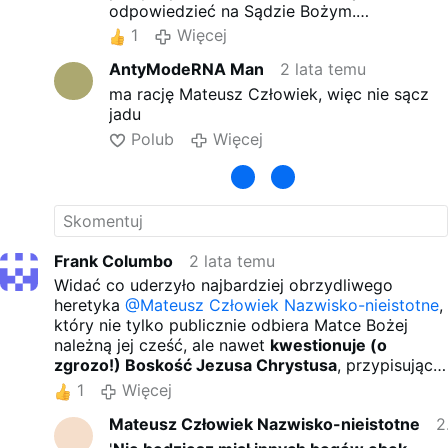
odpowiedzieć na Sądzie Bożym.
Kościół Święty z niczym tak zawsze nie
1
Więcej
walczył, jak właśnie z herezją, żeby masy
AntyModeRNA Man
2 lata temu
nie zostały zwiedzione.
Sancta Maria, ora pro nobis!
ma rację Mateusz Człowiek, więc nie sącz
jadu
Polub
Więcej
Frank Columbo
2 lata temu
Widać co uderzyło najbardziej obrzydliwego
heretyka
@Mateusz Człowiek Nazwisko-nieistotne
,
który nie tylko publicznie odbiera Matce Bożej
należną jej cześć, ale nawet
kwestionuje (o
zgrozo!) Boskość Jezusa Chrystusa
, przypisując
Mu jedynie człowieczeństwo.
1
Więcej
Jak większość piekielnych heretyków - nienawidzą
Mateusz Człowiek Nazwisko-nieistotne
2
autorytetu, który otrzymał Kościół Święty. Władzy
kluczy, związywania i rozwiązywania,