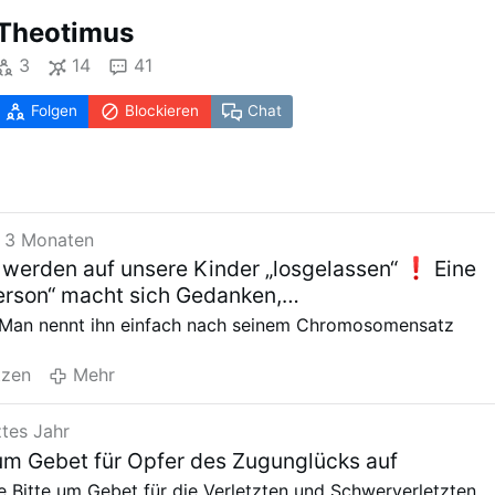
Theotimus
3
14
41
Folgen
Blockieren
Chat
 3 Monaten
 werden auf unsere Kinder „losgelassen“
Eine
erson“ macht sich Gedanken,…
 Man nennt ihn einfach nach seinem Chromosomensatz
tzen
Mehr
ztes Jahr
zum Gebet für Opfer des Zugunglücks auf
he Bitte um Gebet für die Verletzten und Schwerverletzten,