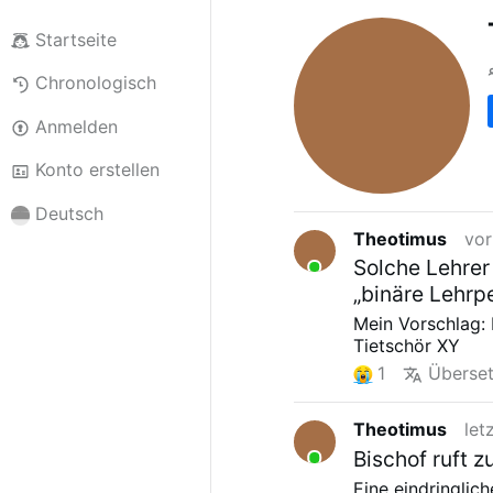
Startseite
Chronologisch
Anmelden
Konto erstellen
Deutsch
Theotimus
vor
Solche Lehrer
„binäre Lehrp
Mein Vorschlag:
Tietschör XY
1
Überse
Theotimus
let
Bischof ruft 
Eine eindringlic