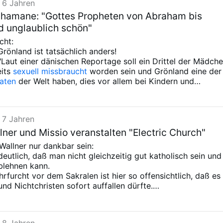
 6 Jahren
chamane: "Gottes Propheten von Abraham bis
nd unglaublich schön"
cht:
Grönland ist tatsächlich anders!
 "Laut einer dänischen Reportage soll ein Drittel der Mädch
eits
sexuell missbraucht
worden sein und Grönland eine der
raten
der Welt haben, dies vor allem bei Kindern und
Alkoholmissbrauch
ist in Grönland eine weitverbreitete
he. ... Das Land sei von einem sozialen Zusammenbruch
 7 Jahren
apst dieser Welt" hat ja einiges für sich.
lner und Missio veranstalten "Electric Church"
allner nur dankbar sein:
deutlich, daß man nicht gleichzeitig gut katholisch sein und
blehnen kann.
rfurcht vor dem Sakralen ist hier so offensichtlich, daß es
und Nichtchristen sofort auffallen dürfte.
 oder einem Shiwa-Tempel wäre so etwas wohl kaum