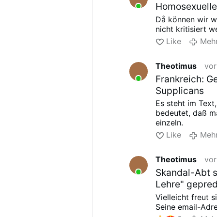
Homosexuellen
Då können wir wo
nicht kritisiert 
Like
Meh
Theotimus
vor
Frankreich: G
Supplicans
Es steht im Text
bedeutet, daß m
einzeln.
Like
Meh
Theotimus
vor
Skandal-Abt su
Lehre" gepred
Vielleicht freut 
Seine email-Adr