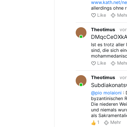
www.kath.net/n
der "württember
allerdings ohne 
Die Ökumene spie
Like
Meh
"Ökumene" wird 
Theotimus
vor
DMqcCeOXkAAa
Ist es trotz alle
sind, die sich e
mohammedanisch
Like
Meh
Theotimus
vor
Subdiakonatsw
@pio molaioni
: 
byzantinischen 
Die niederen Wei
und niemals wur
als Sakramentali
1
Mehr