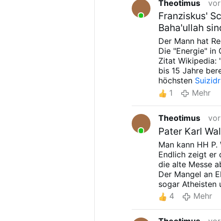
Theotimus
vor
Franziskus' S
Baha'ullah si
Der Mann hat Re
Die "Energie" in 
Zitat Wikipedia:
bis 15 Jahre ber
höchsten
Suizid
Jugendlichen. ...
1
Mehr
Krankheitsursac
bedroht."
Theotimus
vor
Auch der Titel "P
Pater Karl Wal
Man kann HH P. W
Endlich zeigt er 
die alte Messe a
Der Mangel an Eh
sogar Atheisten 
In einer Mosche
4
Mehr
denkbar.