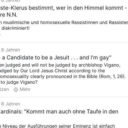
 8 Jahren
oste-Klerus bestimmt, wer in den Himmel kommt -
re N.N.
h muslimische und homosexuelle Rassistinnen und Rassiste
diskriminiert!
r
 8 Jahren
m a Candidate to be a Jesuit . . . and I'm gay"
en judged and will not be judged by archbishop Vigano,
judged by Our Lord Jesus Christ according to the
homosexuality clearly pronounced in the Bible (Rom, 1, 26).
 to judge Vigano?
tzen
Mehr
 8 Jahren
ardinals: "Kommt man auch ohne Taufe in den
 Niveau der Ausführungen seiner Eminenz ist einfach