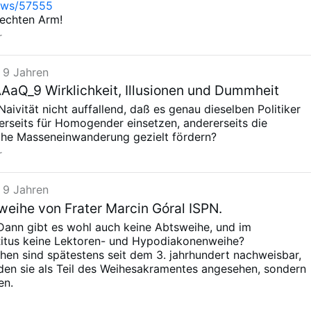
ews/57555
gischen Landeskirche":
rechten Arm!
lt dort so gut wie keine Rolle, und unter dem Kapitel
r
die katholische Kirche mit keinem Wort erwähnt.
 9 Jahren
Q_9 Wirklichkeit, Illusionen und Dummheit
r Naivität nicht auffallend, daß es genau dieselben Politiker
inerseits für Homogender einsetzen, andererseits die
e Masseneinwanderung gezielt fördern?
r
 9 Jahren
eihe von Frater Marcin Góral ISPN.
Dann gibt es wohl auch keine Abtsweihe, und im
Ritus keine Lektoren- und Hypodiakonenweihe?
hen sind spätestens seit dem 3. jahrhundert nachweisbar,
den sie als Teil des Weihesakramentes angesehen, sondern
en.