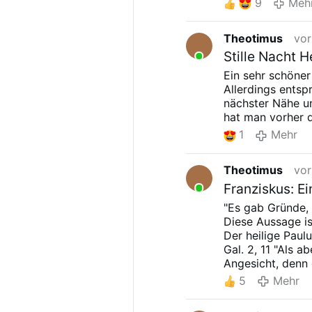
9
Meh
Theotimus
vor
Stille Nacht H
Ein sehr schöne
Allerdings entsp
nächster Nähe u
hat man vorher da
1
Mehr
Theotimus
vor
Franziskus: Ei
"Es gab Gründe, P
Diese Aussage is
Der heilige Paulu
Gal. 2, 11 "Als 
Angesicht, denn 
5
Mehr