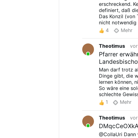
erschreckend. Ke
definiert, daß d
Das Konzil (von T
nicht notwendig 
Diese Aussage de
4
Mehr
verleitet christl
aufzuschieben.
Theotimus
vor
Pfarrer erwäh
Landesbischo
Man darf trotz al
Dinge gibt, die 
lernen können, n
So wäre eine so
schlechte Gewiss
protestanischen
1
Mehr
Auch findet die 
den Protestanti
Theotimus
vor
lutherischen Pas
öffentlich für d
DMqcCeOXkAAa
Um sich ein Bil
@CollaUri Dann w
machen sollte m