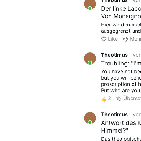
Theotimus
vor
Der linke Lac
Von Monsigno
Hier werden auc
ausgegrenzt und 
Like
Meh
Theotimus
vor
Troubling: "I'
You have not be
but you will be 
proscription of 
But who are you
3
Überse
Theotimus
vor
Antwort des K
Himmel?"
Das theologische