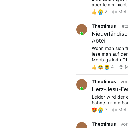
aber leider nich
2
Meh
Theotimus
let
Niederländis
Abtei
Wenn man sich fr
lese man auf de
Montags kein Off
4
M
Theotimus
vor
Herz-Jesu-Fes
Leider wird der 
Sühne für die Sü
3
Meh
Theotimus
vor