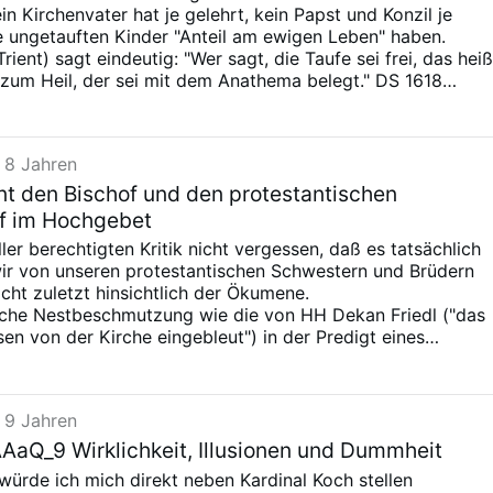
in Kirchenvater hat je gelehrt, kein Papst und Konzil je
ie ungetauften Kinder "Anteil am ewigen Leben" haben.
rient) sagt eindeutig: "Wer sagt, die Taufe sei frei, das heiß
zum Heil, der sei mit dem Anathema belegt." DS 1618
s HH Kardinals ist nicht nur theologisch falsch, sondern
iche Eltern dazu, die Taufe ihrer Kinder möglicht lange
 8 Jahren
nt den Bischof und den protestantischen
f im Hochgebet
ler berechtigten Kritik nicht vergessen, daß es tatsächlich
wir von unseren protestantischen Schwestern und Brüdern
icht zuletzt hinsichtlich der Ökumene.
lche Nestbeschmutzung wie die von HH Dekan Friedl ("das
en von der Kirche eingebleut") in der Predigt eines
 Pastoren wohl undenkbar.
kathegorische Anbiederung vieler katholischer Geistlicher a
smus auf der Gegenseite wenig Gegenliebe. Einem
 9 Jahren
toren würde es nicht im Traum einfallen, im Gottesdienst
en katholischen Ortsbischof zu beten.
Q_9 Wirklichkeit, Illusionen und Dummheit
d von der Ökumene unserer "evangelischen" Geschwister zu
ürde ich mich direkt neben Kardinal Koch stellen
an unbedingt auf deren Homepages nachschauen, z.B. die