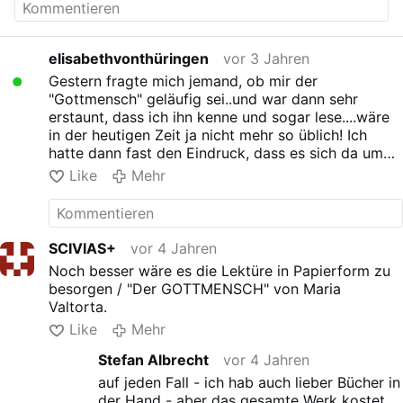
elisabethvonthüringen
vor 3 Jahren
Gestern fragte mich jemand, ob mir der
"Gottmensch" geläufig sei..und war dann sehr
erstaunt, dass ich ihn kenne und sogar lese....wäre
in der heutigen Zeit ja nicht mehr so üblich! Ich
hatte dann fast den Eindruck, dass es sich da um
was Verbotenes handelte, das man nur unter der
Like
Mehr
Bettdecke lesen dürfe....
SCIVIAS+
vor 4 Jahren
Noch besser wäre es die Lektüre in Papierform zu
besorgen / "Der GOTTMENSCH" von Maria
Valtorta.
Like
Mehr
Stefan Albrecht
vor 4 Jahren
auf jeden Fall - ich hab auch lieber Bücher in
der Hand - aber das gesamte Werk kostet