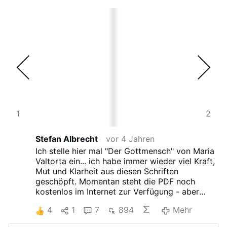
3
1
4
2
Stefan Albrecht
vor 4 Jahren
Ich stelle hier mal "Der Gottmensch" von Maria
Valtorta ein... ich habe immer wieder viel Kraft,
Mut und Klarheit aus diesen Schriften
geschöpft. Momentan steht die PDF noch
kostenlos im Internet zur Verfügung - aber
vielleicht wird sie eines Tages verschwinden.
4
1
7
894
Mehr
Einfach mal reinschnuppern