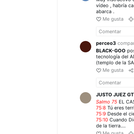
vídeo , habría ca
abarca .
Me gusta
perceo3
compar
BLACK-GOO
pos
tecnología del 
(templo de la S
Me gusta
JUSTO JUEZ G
Salmo 75
EL CA
75:8
Tú eres terri
75:9
Desde el cie
75:10
Cuando Dios
de la tierra.
75:11
La cólera h
Me gusta