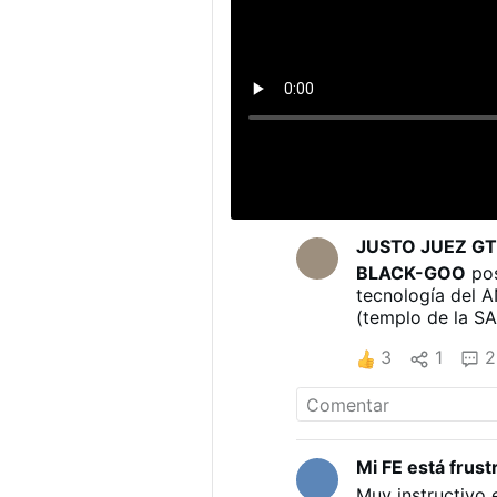
JUSTO JUEZ G
BLACK-GOO
pos
tecnología del 
(templo de la S
3
1
2
Mi FE está frust
Muy instructivo 