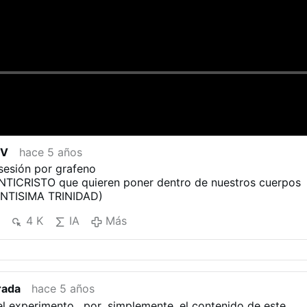
TV
hace 5 años
esión por grafeno
ANTICRISTO que quieren poner dentro de nuestros cuerpos
ANTISIMA TRINIDAD)
4 K
IA
Más
rada
hace 5 años
el experimento , por ,simplemente, el contenido de este