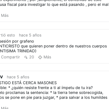
usa fiscal para investigar lo que está pasando , pero el mal
Más
tió esto
hace 5 años
esión por grafeno
ANTICRISTO que quieren poner dentro de nuestros cuerpos
ANTISIMA TRINIDAD)
Compartir
20
Más
TV
hace 5 años
STIGO ESTÁ CERCA MASONES
ble: * ¿quién resiste frente a ti al ímpetu de tu ira?
lo proclamas la sentencia: * la tierra teme sobrecogida,
 se pone en pie para juzgar, * para salvar a los humildes
umana tendrá que alabarte, *
los que sobrevivan al castig
Más