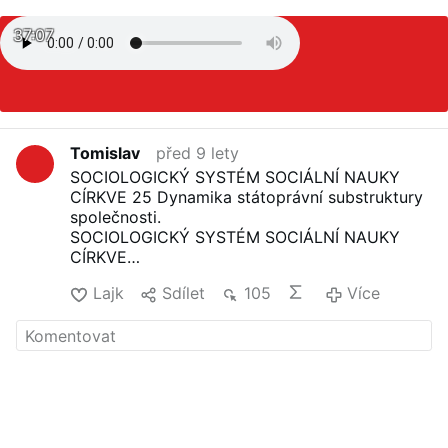
37:07
Tomislav
před 9 lety
SOCIOLOGICKÝ SYSTÉM SOCIÁLNÍ NAUKY
CÍRKVE 25 Dynamika státoprávní substruktury
společnosti.
SOCIOLOGICKÝ SYSTÉM SOCIÁLNÍ NAUKY
CÍRKVE
T.Bahounek OP
Lajk
Sdílet
105
Více
(Reprint odborné práce pro habilitační řízení na
CMTF UP Olomouc 1994, Vyd. První sdružení
přátel bl.Hyacinta Maria Cormiera v Brně 2001,
Olprint, 398 s.)
Obsah:
Úvod
Metoda sociologické práce
1. Sociální a kulturní mobilita náboženství