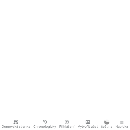
2. Sociální a kulturní mobilita mravnosti
3. Sociální a kulturní mobilita umění
4. Sociální a kulturní mobilita výchovy
5. Sociální a kulturní mobilita jazyka
6. Sociální a kulturní mobilita teorie
7. Sociální a kulturní mobilita státu a práva
8. Sociální a kulturní mobilita politiky
9. Sociální a kulturní mobilita hospodářství
10. Sociální a kulturní mobilita techniky
11. Vyhodnocení a závěry
Použitá literatura
cormier.websnadno.cz/Sociologicky-sy…
Domovská stránka
Chronologicky
Přihlášení
Vytvořit účet
čeština
Nabídka