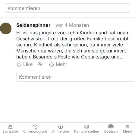
Seidenspinner
vor 4 Monaten
Er ist das jüngste von zehn Kindern und hat neun
Geschwister. Trotz der großen Familie beschreibt
sie ihre Kindheit als sehr schön, da immer viele
Menschen da waren, die sich um sie gekümmert
haben. Besonders Feste wie Geburtstage und
Weihnachten waren große, gemeinsame Feiern.
Like
Mehr
Außerdem ist sie nicht die einzige in der Familie,
die Fußball spielt: Auch ihre Schwester ist
Fußballerin und spielte unter anderem für Werder
Bremen sowie zuvor für andere Vereine. Beide
waren sogar zeitweise bei denselben Clubs aktiv,
was es ihnen ermöglichte, gemeinsam zum Training
zu fahren. Die Person ist sehr stolz auf ihre
Schwester.
Startseite
Chronologisch
Anmelden
Konto erstellen
Deutsch
Menü