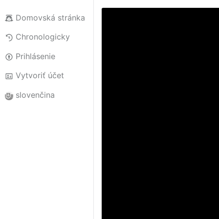
Domovská stránka
Chronologicky
Prihlásenie
Vytvoriť účet
slovenčina