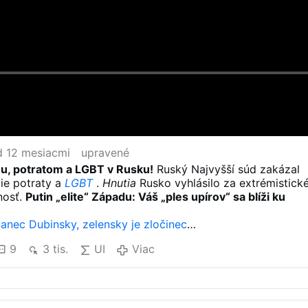
d 12 mesiacmi
upravené
u, potratom a LGBT v Rusku!
Ruský Najvyšší súd zakázal
tie potraty a
LGBT
.
Hnutia
Rusko vyhlásilo za extrémistick
nosť.
Putin „elite“ Západu: Váš „ples upírov“ sa blíži ku
lanec Dubinsky, zelensky je zločinec
 na zničenia Ruska
9
3 tis.
UI
Viac
hod s ľudskými orgánmi aj …
ra kostoly, väzní a mučí kňazov
adné diely -Ukrajina
l výmysel západu a nie Ruska.
ávanie Ukrajincov na jatky.