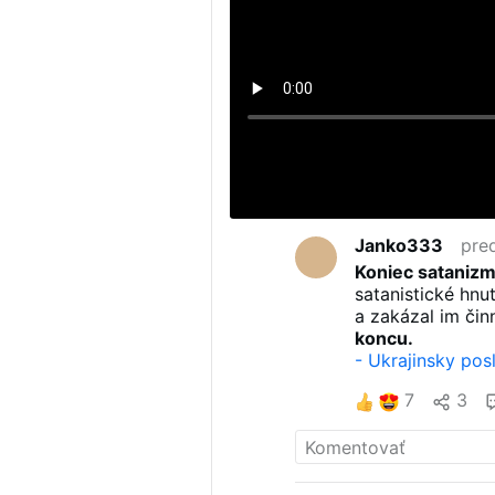
Janko333
pre
Koniec satanizm
satanistické hnu
a zakázal im čin
koncu.
- Ukrajinsky pos
- Satanský plány
7
3
-
Ukrajina - Obc
-
Zelensky zatvá
- Mŕtvi na "náhr
- Komunizmus bo
-
Násilné odchyt