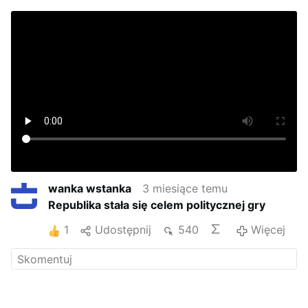
wanka wstanka
3 miesiące temu
Republika stała się celem politycznej gry
1
Udostępnij
540
Więcej