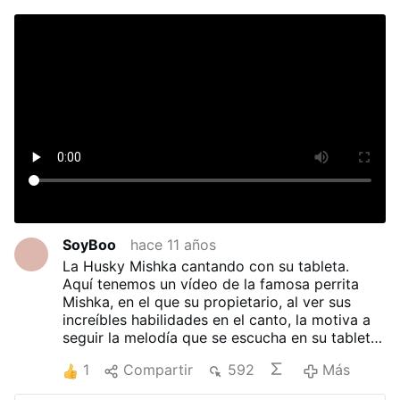
SoyBoo
hace 11 años
La Husky Mishka cantando con su tableta.
Aquí tenemos un vídeo de la famosa perrita
Mishka, en el que su propietario, al ver sus
increíbles habilidades en el canto, la motiva a
seguir la melodía que se escucha en su tableta.
Disfruta al oír su buena entonación, ¡está hecha
1
Compartir
592
Más
toda una artista!