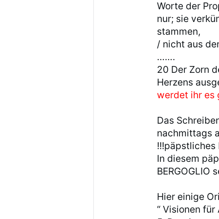
Worte der Pro
nur; sie verk
stammen,
/ nicht aus 
…….
20 Der Zorn de
Herzens ausge
werdet ihr es
Das Schreibe
nachmittags a
!!!päpstliches
In diesem päp
BERGOGLIO sein
Hier einige O
“ Visionen fü