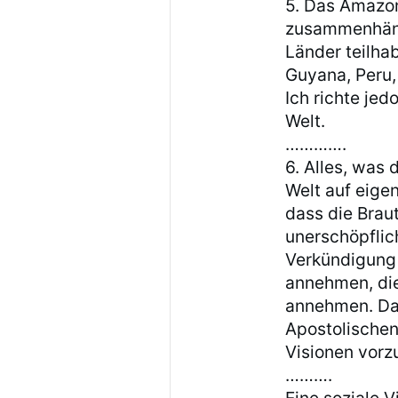
5. Das Amazon
zusammenhäng
Länder teilhab
Guyana, Peru,
Ich richte je
Welt.
………….
6. Alles, was
Welt auf eigen
dass die Braut
unerschöpflic
Verkündigung 
annehmen, die
annehmen. Das
Apostolischen
Visionen vorz
……….