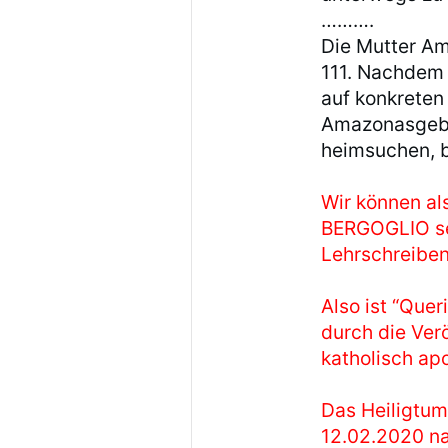
……….
Die Mutter A
111. Nachdem i
auf konkreten
Amazonasgebie
heimsuchen, b
Wir können als
BERGOGLIO sei
Lehrschreiben
Also ist “Que
durch die Ver
katholisch ap
Das Heiligtum
12.02.2020 nach