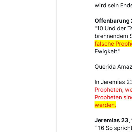
wird sein Ende
Offenbarung 
"10 Und der Te
brennendem S
falsche Prophe
Ewigkeit."
Querida Amaz
In Jeremias 23
Propheten, we
Propheten si
werden.
Jeremias 23, 
“ 16 So sprich