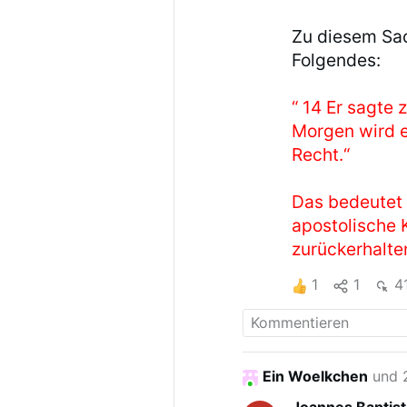
Zu diesem Sach
Folgendes:
“ 14 Er sagte
Morgen wird e
Recht.“
Das bedeutet f
apostolische 
zurückerhalte
1
1
4
Ein Woelkchen
und 2