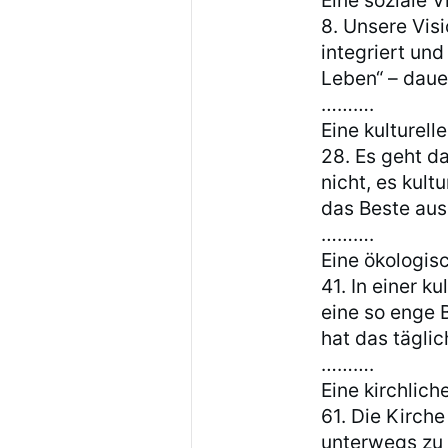
Eine soziale V
8. Unsere Vis
integriert und
Leben“ – daue
……….
Eine kulturelle
28. Es geht d
nicht, es kult
das Beste aus
……….
Eine ökologis
41. In einer 
eine so enge 
hat das tägli
……….
Eine kirchlich
61. Die Kirch
unterwegs zu 