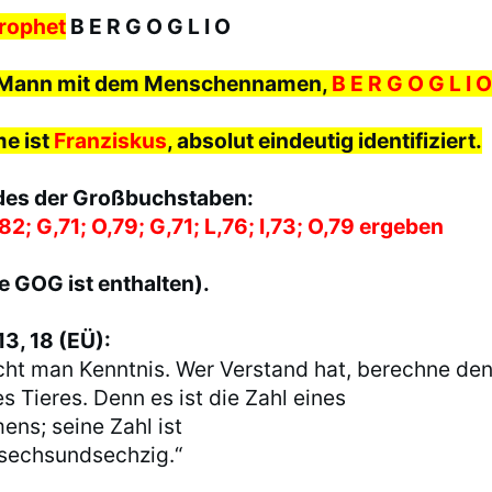
Prophet
B E R G O G L I O
r Mann mit dem Menschennamen,
B E R G O G L I O
e ist
Franziskus
, absolut eindeutig identifiziert.
des der Großbuchstaben:
82; G,71; O,79; G,71; L,76; I,73; O,79 ergeben
be GOG ist enthalten).
3, 18 (EÜ):
ucht man Kenntnis. Wer Verstand hat, berechne de
 Tieres. Denn es ist die Zahl eines
ns; seine Zahl ist
sechsundsechzig.“