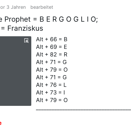
vor 3 Jahren
bearbeitet
e Prophet = B E R G O G L I O;
= Franziskus
Alt + 66 = B
Alt + 69 = E
Alt + 82 = R
Alt + 71 = G
Alt + 79 = O
Alt + 71 = G
Alt + 76 = L
Alt + 73 = I
Alt + 79 = O
____________________________________
e