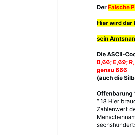
Der
Falsche 
Hier wird de
sein Amtsnam
Die ASCII-Co
B,66; E,69; R,
genau 666
(auch die Sil
Offenbarung 1
“ 18 Hier bra
Zahlenwert des
Menschenname
sechshundert