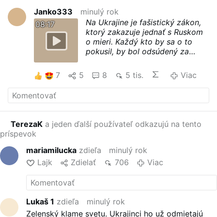
Janko333
minulý rok
Na Ukrajine je fašistický zákon,
08:17
ktorý zakazuje jednať s Ruskom
o mieri. Každý kto by sa o to
pokusil, by bol odsúdený za
vlastizradu. Ukrajinci Zelenského
za prezidenta zvolili preto, lebo
7
5
8
5 tis.
Viac
sľúbil že zastaví vojnu, ale
klamal.
Ukážka UK masakru na Volyň,
film je všade blokovaný.
Celý
Film Je možné
vidieť TU
TerezaK
a jeden ďalší používateľ odkazujú na tento
Najtemnejšie tajomstvo Ukrajiny
príspevok
Zelenský nemá záujem o mier -
vojnu naplánovali.
mariamilucka
zdieľa
minulý rok
-
Ples upírov skončil. Po stáročia
Lajk
Zdielať
706
Viac
si zvykli bruchá
-
Mŕtvi na "náhradné diely -
dokument
tri týždne pred začatím vojny .....
Lukaš 1
zdieľa
minulý rok
Ukrajina odmietala plniť minské
Zelenský klame svetu. Ukrajinci ho už odmietajú
dohody a západ ich vraj nemá