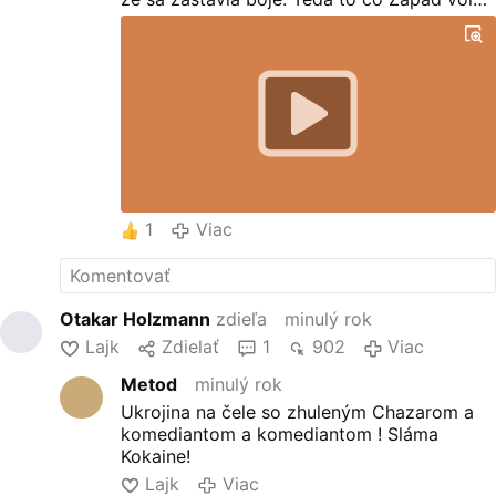
“
ruská agresia
” bola obrana Ruska, Rusko
varovalo, že ak sa pokúsia o vojenské
riešenie, zasiahne.
vojnu naplánovali tu je to čierne na bielom:
-
Dekrét na začatie plánovanej vojny proti
Rusku Zelensky dopredu podpísal
1
Viac
Otakar Holzmann
zdieľa
minulý rok
Lajk
Zdielať
1
902
Viac
Metod
minulý rok
Ukrojina na čele so zhuleným Chazarom a
komediantom a komediantom ! Sláma
Kokaine!
Lajk
Viac