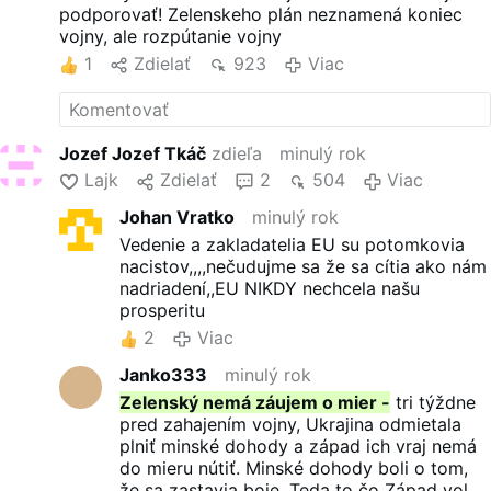
podporovať! Zelenskeho plán neznamená koniec
nútiť do mieru. Minské dohody
vojny, ale rozpútanie vojny
boli o tom, že sa zastavia boje,
1
Zdielať
923
Viac
urobí sa autonómia pre celý
Donbas, aby mali status
autonómie republiky.
Minské dohody mali ukončiť
konflikt na Donbase. Rusko
Jozef Jozef Tkáč
zdieľa
minulý rok
opakovane varovalo, že Ukrajina
Lajk
Zdielať
2
504
Viac
odmieta plniť minské dohody.
Západ podporoval
protiústavný
Johan Vratko
minulý rok
prevrat z roku 2014,
ktorý
Vedenie a zakladatelia EU su potomkovia
priviedol k moci nacionalistov,
nacistov,,,,nečudujme sa že sa cítia ako nám
rusofóbov, fašistov a nacistov.
nadriadení,,EU NIKDY nechcela našu
„Robia hrdinov tých ľudí, ktorí
prosperitu
bojovali na …
Viac
2
Viac
Janko333
minulý rok
Zelenský nemá záujem o mier -
tri týždne
pred zahajením vojny, Ukrajina odmietala
plniť minské dohody a západ ich vraj nemá
do mieru nútiť. Minské dohody boli o tom,
že sa zastavia boje. Teda to čo Západ volá