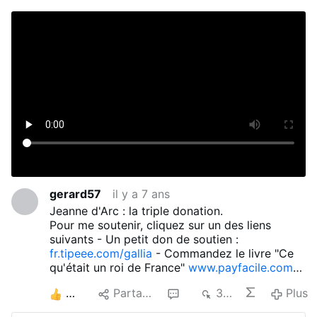
gerard57
il y a 7 ans
Jeanne d'Arc : la triple donation.
Pour me soutenir, cliquez sur un des liens
suivants - Un petit don de soutien :
fr.tipeee.com/gallia
- Commandez le livre "Ce
qu'était un roi de France"
www.payfacile.com/
…/ce-quetait-un-r…
- Commandez le livre "La
5
Partager
2
313
Plus
vie de Charlemagne"
www.payfacile.com/gallia/s/la-vie-de-