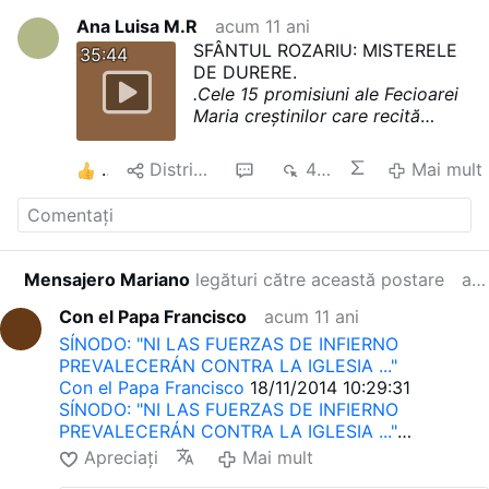
Ana Luisa M.R
acum 11 ani
SFÂNTUL ROZARIU: MISTERELE
35:44
DE DURERE.
.Cele 15 promisiuni ale Fecioarei
Maria creştinilor care recită
Rozariul
1.
Oricine mă va servi cu
credinţă prin recitarea rozariului,
2
Distribuiți
1
473
Mai mult
va primi semne de graţii.
2.
Promit speciala mea protecţie şi
cele mai mari graţii pentru toţi
cei care vor recita rozariul.
3
.
Rozariul va fi o puternică armură
Mensajero Mariano
legături către această postare
acum 11 ani
împotriva infernului, va distruge
vicii-le, va face să scadă păcatul
Con el Papa Francisco
acum 11 ani
şi va înfrânge reziile.
4.
Va face ca
SÍNODO: "NI LAS FUERZAS DE INFIERNO
virtutea şi lucrurile bune să
PREVALECERÁN CONTRA LA IGLESIA ..."
înflorească; va da sufletelor
Con el Papa Francisco
18/11/2014 10:29:31
abundenţă iertării Dumnezeieşti;
SÍNODO: "NI LAS FUERZAS DE INFIERNO
va face ca inimile oamenilor să
PREVALECERÁN CONTRA LA IGLESIA ..."
nu iubească vanităţile acestei
Pablo Vivas: "Es importante recordar que el
Apreciați
Mai mult
lumi, le va da dorinţa de a iubi
desesperarse como perder la esperanza y hacer
lucrurile eterne. Aceste suflete se