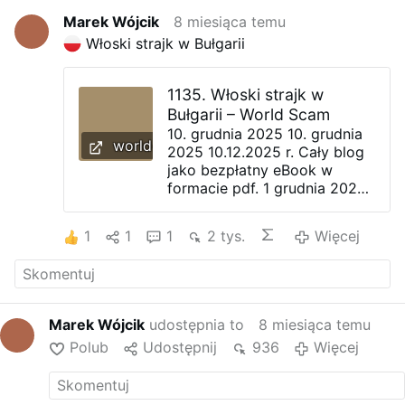
Marek Wójcik
8 miesiąca temu
Włoski strajk w Bułgarii
1135. Włoski strajk w
Bułgarii – World Scam
10. grudnia 2025 10. grudnia
world-scam.com
2025 10.12.2025 r. Cały blog
jako bezpłatny eBook w
formacie pdf. 1 grudnia 2025
roku Bułgaria zrobiła coś,
czego Europa Zachodnia
1
1
1
2 tys.
Więcej
nigdy nie spodziewałaby się
po tym kraju: Powstali; Stawili
opór; Zamknęli miasto. Ludzie
przestali pracować, wyszli na
ulice i nie zrobili NICZEGO! W
Marek Wójcik
udostępnia to
8 miesiąca temu
ciągu kilku godzin rząd
Polub
Udostępnij
936
Więcej
wycofał wszystkie nowe
prawa, regulacje i podwyżki
podatków. Elity wpadły w
panikę. Blady strach padł na