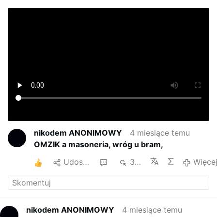
nikodem ANONIMOWY
4 miesiące temu
OMZIK a masoneria, wróg u bram,
1
Udostępnij
3
3 tys.
Więce
nikodem ANONIMOWY
4 miesiące temu