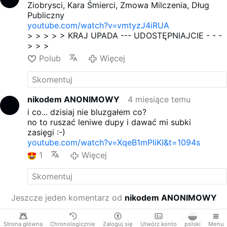
Ziobrysci, Kara Śmierci, Zmowa Milczenia, Dług
Publiczny
youtube.com/watch?v=vmtyzJ4iRUA
> > > > > KRAJ UPADA --- UDOSTĘPNIAJCIE - - -
> > >
Polub
Więcej
nikodem ANONIMOWY
4 miesiące temu
i co... dzisiaj nie bluzgałem co?
no to ruszać leniwe dupy i dawać mi subki
zasięgi :-)
youtube.com/watch?v=XqeB1mPIiKI&t=1094s
1
Więcej
Jeszcze jeden komentarz od
nikodem ANONIMOWY
Strona główna
Chronologicznie
Zaloguj się
Utwórz konto
polski
Menu