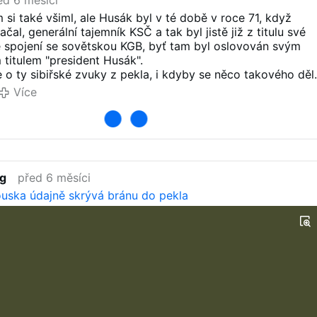
ed 6 měsíci
 si také všiml, ale Husák byl v té době v roce 71, když
čal, generální tajemník KSČ a tak byl jistě již z titulu své
 spojení se sovětskou KGB, byť tam byl oslovován svým
titulem "president Husák".
 o ty sibiřské zvuky z pekla, i kdyby se něco takového děl
o za totality v přísném utajení, stejně jako ten výzkum na
Více
uska. O tom jsme tehdy vůbec nevěděli. Naše noviny by o
rozhodně nemohly, a ani ze západního vysílání jsem nikdy
 neslyšel. To se provalilo až po létech, když konečně mohli
 svědci, kteří tehdy museli mlčet. Divné je, že zmínka o těc
rtech do pekel se jako první objevila v roce 1989 v
"Jewels of Jericho", vydávanými mesiánskými Židy v
ng
před 6 měsíci
uska údajně skrývá bránu do pekla
ell - Wikipedia
dně nevypadá věrohodně. Tady by byly potřebné výpovědi
vědků, přítomných u těch vrtů, jestli se vůbec někdy sami