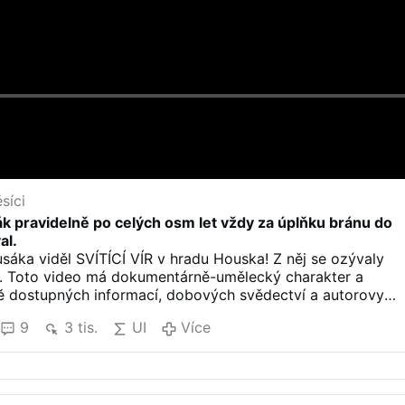
síci
k pravidelně po celých osm let vždy za úplňku bránu do
al.
sáka viděl SVÍTÍCÍ VÍR v hradu Houska! Z něj se ozývaly
 Toto video má dokumentárně-umělecký charakter a
ně dostupných informací, dobových svědectví a autorovy
tace. Některé události mohou být zobrazeny formou
9
3 tis.
UI
Více
o dramatizace s cílem lépe přiblížit kontext dané doby.
í od stejného autora XI STORY jako příspěvek o svědectví
podvodném velvetu
 „VŠECHNO TO BYLO DIVADLO.“ Jan …
@Coburg