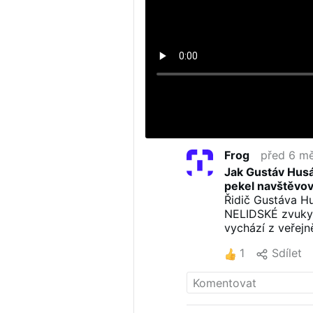
Frog
před 6 mě
Jak Gustáv Husá
pekel navštěvov
Řidič Gustáva Hu
NELIDSKÉ zvuky.
vychází z veřej
osobní interpre
1
Sdílet
rekonstrukce neb
Nahrávka pocház
Jana Sokola o 
Pre záujemcov:
jenž sem vložil