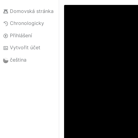
Domovská stránka
Chronologicky
Přihlášení
Vytvořit účet
čeština