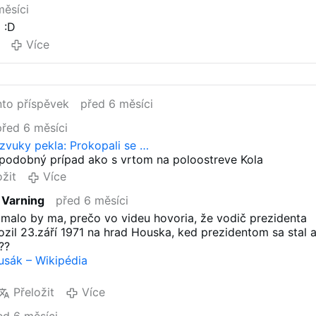
měsíci
hraničními účastníky jsem sem vložil EN,GE,RU titulky
 :D
be.
ili před rokem o tomto tajemném hradu Houska
Více
m odvysílaný na Discovery, speciálně co se tam odehrával
.
azi Occult
ecrets of the Nazi Occult (TV …
to příspěvek
před 6 měsíci
estují do České republiky, aby prozkoumali hrad údajně
acistickým portálem do pekla. Prostřednictvím vědeckých 
před 6 měsíci
experimentů tým hledá důkazy o zlověstné činnosti pod
 zvuky pekla: Prokopali se …
 podobný prípad ako s vrtom na poloostreve Kola
ožit
Více
 Varning
před 6 měsíci
ujimalo by ma, prečo vo videu hovoria, že vodič prezidenta
zil 23.září 1971 na hrad Houska, ked prezidentom sa stal 
??
usák – Wikipédia
Přeložit
Více