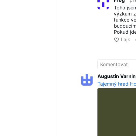
Frog
př
Toho jsem
výzkum za
funkce ve
budoucím 
Pokud jde
bylo by t
Lajk
hradě Ho
tom psát 
nic o tom
promluvit
ruských v
novinách 
Augustin Varni
Kalifornii.
Tajemný hrad Ho
Well to H
To rozho
ruských s
ozvou.