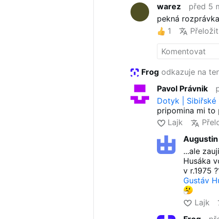
warez
před 5 
Pro sledování za
pekná rozprávka
stažené z YouTu
Američani natoč
1
Přeložit
dokumentární fil
za nacistické éry
Secrets of the N
"Expedition X" S
Frog
odkazuje na ten
Phil a Heather c
postavený nad n
Pavol Právnik
paranormálních 
Dotyk | Sibiřské
hradní kaplí.
pripomina mi to
Lajk
Přel
Augustin
...ale za
Husáka vo
v r.1975 ?
Gustáv H
Lajk