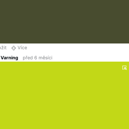
ožit
Více
 Varning
před 6 měsíci