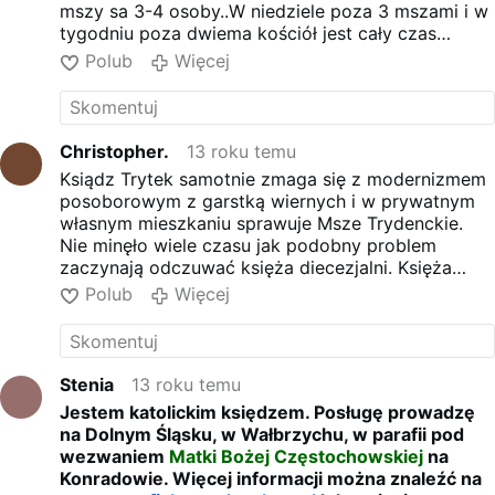
mszy sa 3-4 osoby..W niedziele poza 3 mszami i w
tygodniu poza dwiema kościół jest cały czas
zamknięty... mimo że jest 3 księży.Nie ma szans
Polub
Więcej
,żeby pomodlić się wracając ze szkoły czy z pracy
,bo nie ma nawet przedsionka otwartego..Kiedyś
były dwa kościoły ,całe dnie otwarte ,dzisiaj jest 5
,wszystkie pozamykane ..Niedobrze jest jak ksiądz
Christopher.
13 roku temu
musi koncentrować sie na budowie kościoła..Ludzie
Ksiądz Trytek samotnie zmaga się z modernizmem
potrzebują księdza Vianeya
posoborowym z garstką wiernych i w prywatnym
własnym mieszkaniu sprawuje Msze Trydenckie.
Nie minęło wiele czasu jak podobny problem
zaczynają odczuwać księża diecezjalni. Księża
FSSPX prowadzą prace misyjną w wynajmowanych
Polub
Więcej
salach i innych dziwacznych miejscach zwanych
''garażami''.Współczuję sytuacji tego proboszcza i
bardzo pragnę, by ten spróbował swoich sił we
Mszy Trydenckiej, dzięki Której niezbędne łaski i
Stenia
13 roku temu
zaradzenie potrzebom parafii nadejdą.
Jestem katolickim księdzem. Posługę prowadzę
na Dolnym Śląsku, w Wałbrzychu, w parafii pod
wezwaniem
Matki Bożej Częstochowskiej
na
Konradowie. Więcej informacji można znaleźć na