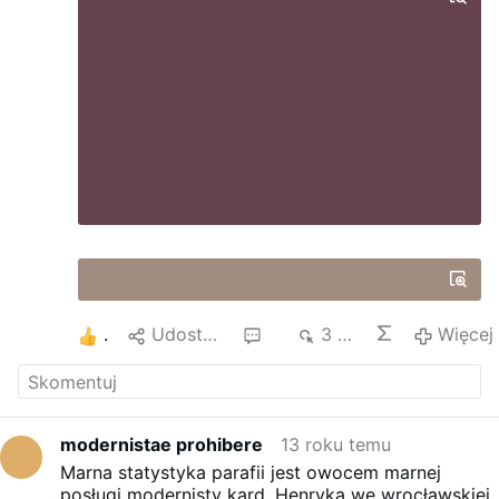
2
Udostępnij
17
3 tys.
Więcej
modernistae prohibere
13 roku temu
Marna statystyka parafii jest owocem marnej
posługi modernisty kard. Henryka we wrocławskiej