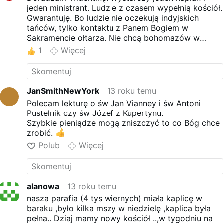
jeden ministrant. Ludzie z czasem wypełnią kościół.
Gwarantuję. Bo ludzie nie oczekują indyjskich
tańców, tylko kontaktu z Panem Bogiem w
Sakramencie ołtarza. Nie chcą bohomazów w
białych, betonowych i pustych kościołach tylko
1
Więcej
świętych figur i obrazów, sacrum i dymu kadzidła
snującego się pod stropem, nie chcą łomotu,
pragną ciszy i skupienia, chętnie usłyszeliby
kazanie o rzeczach ważnych a nie mdłe historyjki,
JanSmithNewYork
13 roku temu
pragną widzieć wierzącego, pobożnego kapłana...
Polecam lekturę o św Jan Vianney i św Antoni
itd. itp.
Pustelnik czy św Józef z Kupertynu.
Szybkie pieniądze mogą zniszczyć to co Bóg chce
zrobić.
Polub
Więcej
alanowa
13 roku temu
nasza parafia (4 tys wiernych) miała kaplicę w
baraku ,było kilka mszy w niedzielę ,kaplica była
pełna.. Dziaj mamy nowy kościół ..,w tygodniu na