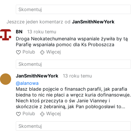
biskupami czy o Danielem, dyskutujmy o faktach i
tylko o faktach a nie kto popiera czy kto coś tam...
Proszę przestać zastraszać to nie jest
postępowanie Chrześcijanina tylko
sekciarza
Jeszcze jeden komentarz od
JanSmithNewYork
Wątpię czy o Daniel czy Papież analizował to co
napisał ks Edward Skotnicki czy inni Kapłani z
BN
13 roku temu
ramienia Kościoła sprawujący nadzór nad Neo.
Droga Neokatechumenalna wspaniale żywiła by tą
Parafię wspaniała pomoc dla Ks Proboszcza
Polub
Więcej
JanSmithNewYork
13 roku temu
@alanowa
Masz blade pojęcie o finansach parafii, jak parafia
biedna to nic nie płaci a wręcz kuria dofinansowuje.
Niech ktoś przeczyta o św Janie Vianney i
skończcie z żebraniną, jak Pan pobłogosławi to
tłumy się ustawią. Ostatnio uczestniczyłem w
Polub
Więcej
nabożeństwie o Daniela z Czachatowej -
przyjechało 5 tysięcy ludzi. Koszyki od składki
czubate przesypywali w siatki bo się nie mieściło.