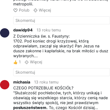
metropolii.
Polub
Więcej
dawidp94
13 roku temu
Z Dzienniczka św. s. Faustyny:
1702. Pod koniec drogi krzyżowej, którą
odprawiałam, zaczął się skarżyć Pan Jezus na
dusze zakonne i kapłańskie, na brak miłości u dusz
wybranych.
DOPUSZCZĘ, ABY BYŁY ZNISZCZONE KLASZTORY
1
Więcej
I KOŚCIOŁY!
michasia
13 roku temu
CZEGO POTRZEBUJE KOŚCIÓŁ?
"Służalczość pochlebców, tych, którzy unikają i
obawiają się wszelkiego starcia, którzy cenią nade
wszystko święty spokój, nie jest prawdziwym
posłuszeństwem.
To, czego Kościół dzisiaj