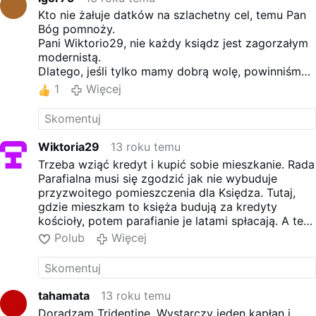
Ku refleksji !!!
Kto nie żałuje datków na szlachetny cel, temu Pan
Bóg pomnoży.
Pani Wiktorio29, nie każdy ksiądz jest zagorzałym
modernistą.
Dlatego, jeśli tylko mamy dobrą wolę, powinniśmy
pomagać bliźnim.
1
Więcej
Wiktoria29
13 roku temu
Trzeba wziąć kredyt i kupić sobie mieszkanie. Rada
Parafialna musi się zgodzić jak nie wybuduje
przyzwoitego pomieszczenia dla Księdza. Tutaj,
gdzie mieszkam to księża budują za kredyty
kościoły, potem parafianie je latami spłacają. A te
niby ośrodki spotkań, to może w ramach ekumenii
Polub
Więcej
mają też gościć jehowitów?
tahamata
13 roku temu
Doradzam Tridentinę. Wystarczy jeden kapłan i