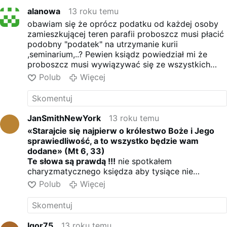
«Starajcie się najpierw o królestwo Boże i Jego
alanowa
13 roku temu
sprawiedliwość, a to wszystko będzie wam
obawiam się że oprócz podatku od każdej osoby
dodane» (Mt 6, 33)
zamieszkującej teren parafii proboszcz musi płacić
Te słowa są prawdą !!!
nie spotkałem
podobny "podatek" na utrzymanie kurii
charyzmatycznego księdza aby tysiące nie
,seminarium,..? Pewien ksiądz powiedział mi że
ciągnęły do niego, koszyki czubate jak była
proboszcz musi wywiązywać się ze wszystkich
składka. A nigdy o pieniądzach nic nie mówili.
obowiązków tzn wpłacać "od ilości parafian" na
Polub
Więcej
Ale spotkałem też pasibrzuchów żebraków - piwko
kurie ,na wszystkie zbiórki organizowane przez
i TV i żebranina z ambony i koszyki pustawe i w
kurię bez wzgledu na to czy parafia biedna czy
ławkach też pusto.
bogata. i jeżeli proboszczowi brakuje na te
Ku refleksji !!!
"podatki" to znaczy ,ze się nie nadaje
JanSmithNewYork
13 roku temu
«Starajcie się najpierw o królestwo Boże i Jego
sprawiedliwość, a to wszystko będzie wam
dodane» (Mt 6, 33)
Te słowa są prawdą !!!
nie spotkałem
charyzmatycznego księdza aby tysiące nie
ciągnęły do niego, koszyki czubate jak była
Polub
Więcej
składka. A nigdy o pieniądzach nic nie mówili.
Ale spotkałem też pasibrzuchów żebraków - piwko
i TV i żebranina z ambony i koszyki pustawe i w
ławkach też pusto.
Igor75
13 roku temu