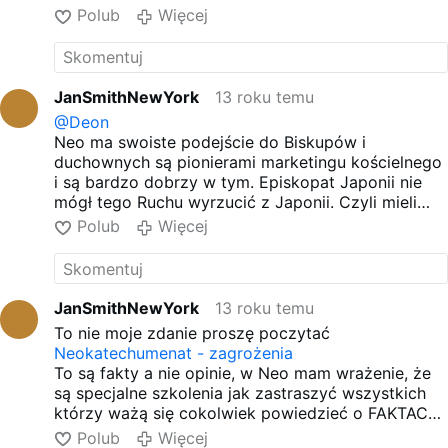
potrzebuje, tak jak zresztą zawsze potrzebował, to
Polub
Więcej
nie pochlebcy pomagający zachować święty
spokój, ale ludzie gotowi stanąć twarzą w twarz
wobec każdego nieporozumienia i ataku, które
może sprowokować ich postawa, jednym słowem
JanSmithNewYork
13 roku temu
ludzie, którzy bardziej kochają Kościół niż
@Deon
wygodne i bezkonfliktowe życie."
Neo ma swoiste podejście do Biskupów i
Freimut und Gehorsam, w: Das neue Volk Gottes.
duchownych są pionierami marketingu kościelnego
Entwurfe zur Ekklesiologie, Dusseldorf 1977.
i są bardzo dobrzy w tym. Episkopat Japonii nie
Pomoc Kościołowi, jest naszym obowiązkiem!
mógł tego Ruchu wyrzucić z Japonii. Czyli mieli
lepszy PR i dojścia od Episkopatu.
Polub
Więcej
Jak episkopat nie mogł się ich pozbyć to co
dopiero taki mały ks Skotnicki jak byś czytał jego
książkę to byś wiedział jak był zastraszany i
prześladowany za to że zabrał głos. Był z ramienia
JanSmithNewYork
13 roku temu
kościoła nadzorcą i nie mógł nic zrobić napisał
To nie moje zdanie proszę poczytać
książki i ostrzega przed tym w czym sam
Neokatechumenat - zagrożenia
uczestniczył wiele lat.
To są fakty a nie opinie, w Neo mam wrażenie, że
są specjalne szkolenia jak zastraszyć wszystkich
którzy ważą się cokolwiek powiedzieć o FAKTACH
Proszę przestać zasłaniać się papieżem czy
Polub
Więcej