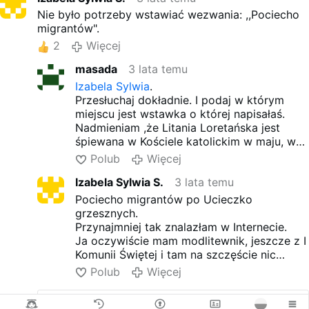
Nie było potrzeby wstawiać wezwania: ,,Pociecho
migrantów".
2
Więcej
masada
3 lata temu
Izabela Sylwia
.
Przesłuchaj dokładnie. I podaj w którym
miejscu jest wstawka o której napisałaś.
Nadmieniam ,że Litania Loretańska jest
śpiewana w Kościele katolickim w maju, w
m-cu poświęconym Matce Bożej.
Polub
Więcej
Izabela Sylwia S.
3 lata temu
Pociecho migrantów po Ucieczko
grzesznych.
Przynajmniej tak znalazłam w Internecie.
Ja oczywiście mam modlitewnik, jeszcze z I
Komunii Świętej i tam na szczęście nic
takiego nie ma.
Polub
Więcej