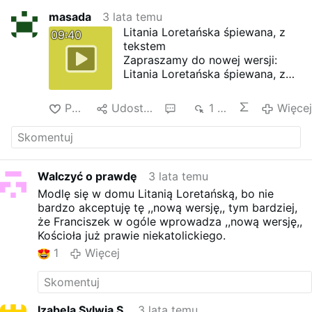
masada
3 lata temu
Litania Loretańska śpiewana, z
09:40
tekstem
Zapraszamy do nowej wersji:
Litania Loretańska śpiewana, z
tekstem, z nowymi wezwaniami
Polub
Udostępnij
4
1 tys.
Więcej
Walczyć o prawdę
3 lata temu
Modlę się w domu Litanią Loretańską, bo nie
bardzo akceptuję tę ,,nową wersję,, tym bardziej,
że Franciszek w ogóle wprowadza ,,nową wersję,,
Kościoła już prawie niekatolickiego.
1
Więcej
Izabela Sylwia S.
3 lata temu