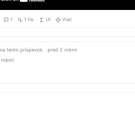
1
1 tis.
UI
Viac
na tento príspevok
pred 2 rokmi
 rokmi