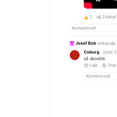
2
Zdielať
Josef Bob
odkazuje 
Coburg
pred 2
už skončili.
Lajk
Viac