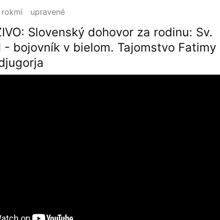
 rokmi
upravené
VO: Slovenský dohovor za rodinu: Sv.
I - bojovník v bielom. Tajomstvo Fatimy
djugorja