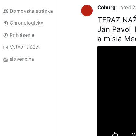
Coburg
pred 2
Domovská stránka
TERAZ NAŽI
Chronologicky
Ján Pavol I
Prihlásenie
a misia Me
Vytvoriť účet
slovenčina