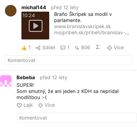
michal144
před 12 lety
Braňo Škripek sa modlí v
10:24
parlamente.
www.branislavskripek.sk
mojpribeh.sk/pribeh/branislav-
skripek/
1
Sdílet
1
806
Více
Bebeba
před 12 lety
SUPER!
Som smutný, že ani jeden z KDH sa nepridal
modlitbou :-(
Lajk
Více