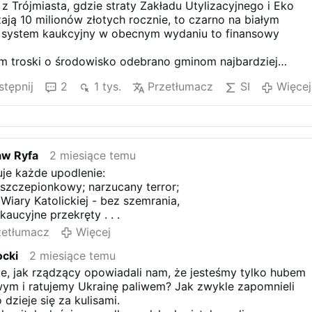
 Trójmiasta, gdzie straty Zakładu Utylizacyjnego i Eko
ają 10 milionów złotych rocznie, to czarno na białym
 system kaukcyjny w obecnym wydaniu to finansowy
m troski o środowisko odebrano gminom najbardziej
owce – PET i puszki – które dotychczas finansowały
tępnij
2
1 tys.
Przetłumacz
SI
Więcej
ie systemu gospodarki odpadami.
półki toną w stratach, a my dostajemy rachunki wyższe o
lna i brutalna: przez lata bezmyślnie segregowaliśmy
c darmową pracę dla firm, które zarabiały krocie na
aw Ryfa
2 miesiące temu
h” surowców.
uje każde upodlenie:
urowce wyprowadzono z systemu do prywatnych kieszeni,
 szczepionkowy; narzucany terror;
ania całego bałaganu przerzucono bezpośrednio na
iary Katolickiej - bez szemrania,
acimy kaucję przy kasie, stajemy się darmowymi
kaucyjne przekręty . . .
igającymi worki do automatów, a na koniec i tak płacimy
cej za odbiór odpadów, bo zniknął dochód, który kiedyś
zetłumacz
Więcej
ze opłaty.
ocki
2 miesiące temu
 widzicie, że jesteśmy rozgrywani w tej samej, cyklicznej
 puszki zawsze były drogocennym towarem, na którym
e, jak rządzący opowiadali nam, że jesteśmy tylko hubem
y, podczas gdy nam wmawiano, że segregacja to nasz
wym i ratujemy Ukrainę paliwem? Jak zwykle zapomnieli
iązek. Dziś staliśmy się narzędziem w rękach tych, którz
 dzieje się za kulisami.