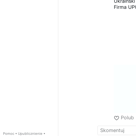
prywatne zyski 
Ukraiński
jeszcze pozwolim
Firma UPG
którym to my po
Świnoujśc
granicę?
końcu mó
Czas przestać py
co zrobił
od naszych pien
Dokładnie
milionowe straty
Terminale
Konieczne zatem
który moż
budżetów miast,
krytyczna
rozliczana w cz
dyktuje w
Musimy aktywowa
A teraz n
obligatoryjne re
nasze pi
niekorzystne de
tym samym
Tylko poprzez 
sobie luk
kontrolę nad sy
to jeszcz
służącym obywat
Oni buduj
własną in
To już ni
polskiego
realizowa
Polub
cudzą ek
Czy w tym
Pomoc
•
Upublicznienie
•
interesów