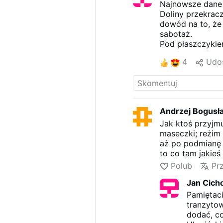
Najnowsze dane z
Doliny przekracz
dowód na to, że
sabotaż.
Pod płaszczykie
wartościowe sur
4
Udos
sprawne działan
Efekt? Gminne s
25%.
Prawda jest bana
śmieci, wykonują
Andrzej Bogusł
odzysku „złotyc
Jak ktoś przyjm
Teraz, gdy te s
maseczki; reżim
ciężar finansow
aż po podmianę W
mieszkańców. Pł
to co tam jakieś 
logistykami dźw
drastycznie wię
Polub
Pr
stabilizował nas
Jan Cich
Czy naprawdę nie
grze? Butelki i
Pamiętaci
budowano fortun
tranzyto
obywatelski obow
dodać, co