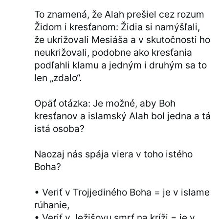
To znamená, že Alah prešiel cez rozum
Židom i kresťanom: Židia si namýšľali,
že ukrižovali Mesiáša a v skutočnosti ho
neukrižovali, podobne ako kresťania
podľahli klamu a jedným i druhým sa to
len „zdalo“.
Opäť otázka: Je možné, aby Boh
kresťanov a islamský Alah bol jedna a tá
istá osoba?
Naozaj nás spája viera v toho istého
Boha?
• Veriť v Trojjediného Boha = je v islame
rúhanie,
• Veriť v Ježišovu smrť na kríži = je v