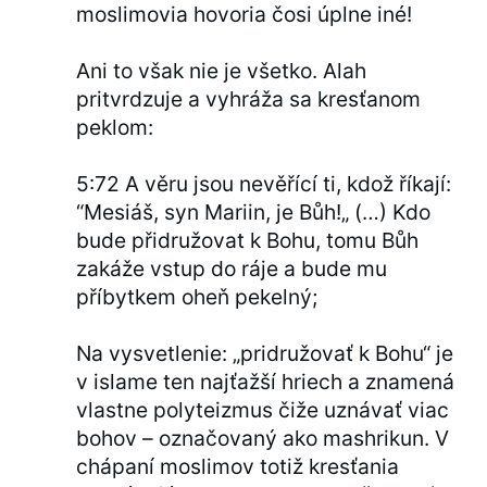
moslimovia hovoria čosi úplne iné!
Ani to však nie je všetko. Alah
pritvrdzuje a vyhráža sa kresťanom
peklom:
5:72 A věru jsou nevěřící ti, kdož říkají:
“Mesiáš, syn Mariin, je Bůh!„ (…) Kdo
bude přidružovat k Bohu, tomu Bůh
zakáže vstup do ráje a bude mu
příbytkem oheň pekelný;
Na vysvetlenie: „pridružovať k Bohu“ je
v islame ten najťažší hriech a znamená
vlastne polyteizmus čiže uznávať viac
bohov – označovaný ako mashrikun. V
chápaní moslimov totiž kresťania