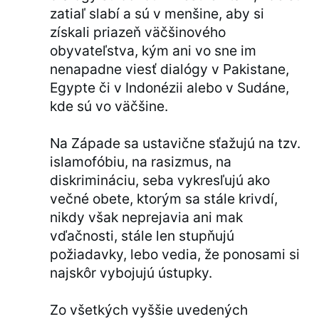
zatiaľ slabí a sú v menšine, aby si
získali priazeň väčšinového
obyvateľstva, kým ani vo sne im
nenapadne viesť dialógy v Pakistane,
Egypte či v Indonézii alebo v Sudáne,
kde sú vo väčšine.
Na Západe sa ustavične sťažujú na tzv.
islamofóbiu, na rasizmus, na
diskrimináciu, seba vykresľujú ako
večné obete, ktorým sa stále krivdí,
nikdy však neprejavia ani mak
vďačnosti, stále len stupňujú
požiadavky, lebo vedia, že ponosami si
najskôr vybojujú ústupky.
Zo všetkých vyššie uvedených