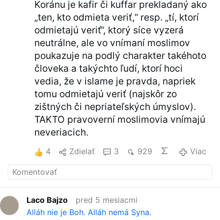
Koránu je kafir či kuffar prekladaný ako
„ten, kto odmieta veriť,“ resp. „tí, ktorí
odmietajú veriť“, ktorý síce vyzerá
neutrálne, ale vo vnímaní moslimov
poukazuje na podlý charakter takéhoto
človeka a takýchto ľudí, ktorí hoci
vedia, že v islame je pravda, napriek
tomu odmietajú veriť (najskôr zo
zištných či nepriateľských úmyslov).
TAKTO pravoverní moslimovia vnímajú
neveriacich.
4
Zdielať
3
929
Viac
Laco Bajzo
pred 5 mesiacmi
Alláh nie je Boh. Alláh nemá Syna.