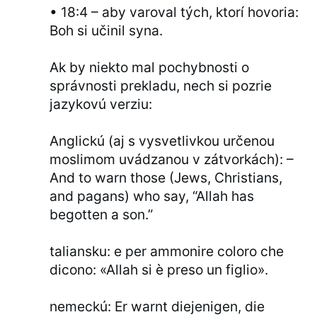
• 18:4 – aby varoval tých, ktorí hovoria:
Boh si učinil syna.
Ak by niekto mal pochybnosti o
správnosti prekladu, nech si pozrie
jazykovú verziu:
Anglickú (aj s vysvetlivkou určenou
moslimom uvádzanou v zátvorkách): –
And to warn those (Jews, Christians,
and pagans) who say, “Allah has
begotten a son.”
taliansku: e per ammonire coloro che
dicono: «Allah si è preso un figlio».
nemeckú: Er warnt diejenigen, die