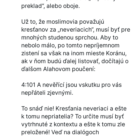
preklad“, alebo oboje.
Už to, že moslimovia považujú
kresťanov za „neveriacich“, musí byť pre
mnohých studenou sprchou. Aby to
nebolo málo, po tomto nepríjemnom
zistení sa však na inom mieste Koránu,
ak v ňom budú ďalej listovať, dočítajú o
ďalšom Alahovom poučení:
4:101 A nevěřící jsou vskutku pro vás
nepřáteli zjevnými.
To snáď nie! Kresťania neveriaci a ešte
k tomu nepriatelia? To určite musí byť
vytrhnuté z kontextu a ešte k tomu zle
preložené! Veď na dialógoch