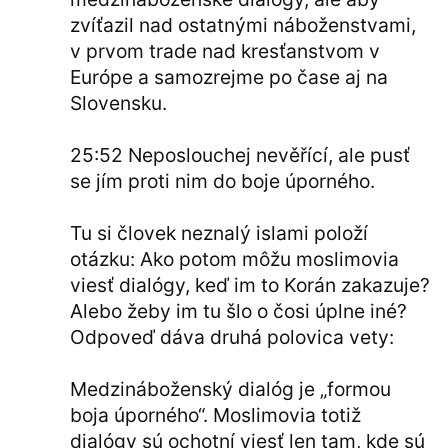
zvíťazil nad ostatnými náboženstvami,
v prvom trade nad kresťanstvom v
Európe a samozrejme po čase aj na
Slovensku.
25:52 Neposlouchej nevěřící, ale pusť
se jím proti nim do boje úporného.
Tu si človek neznalý islami položí
otázku: Ako potom môžu moslimovia
viesť dialógy, keď im to Korán zakazuje?
Alebo žeby im tu šlo o čosi úplne iné?
Odpoveď dáva druhá polovica vety:
Medzináboženský dialóg je „formou
boja úporného“. Moslimovia totiž
dialógy sú ochotní viesť len tam, kde sú