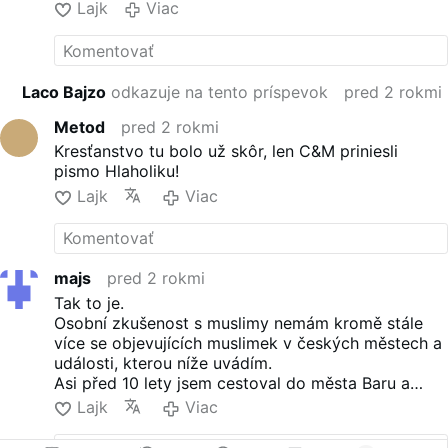
Lajk
Viac
Laco Bajzo
odkazuje na tento príspevok
pred 2 rokmi
Metod
pred 2 rokmi
Kresťanstvo tu bolo už skôr, len C&M priniesli
pismo Hlaholiku!
Lajk
Viac
majs
pred 2 rokmi
Tak to je.
Osobní zkušenost s muslimy nemám kromě stále
více se objevujících muslimek v českých městech a
události, kterou níže uvádím.
Asi před 10 lety jsem cestoval do města Baru a
poslední úsek cesty z Podgorice do Baru jsem ve
Lajk
Viac
vlakovém kupé měl za společnost 2 muslimy, kteří
mi pomohli zjistit náhradu za zmeškaný spoj, což