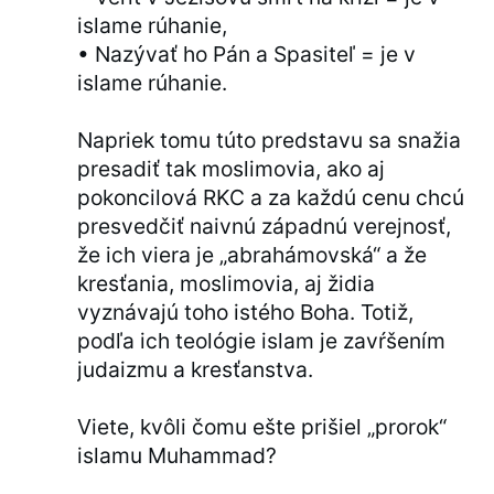
islame rúhanie,
• Nazývať ho Pán a Spasiteľ = je v
islame rúhanie.
Napriek tomu túto predstavu sa snažia
presadiť tak moslimovia, ako aj
pokoncilová RKC a za každú cenu chcú
presvedčiť naivnú západnú verejnosť,
že ich viera je „abrahámovská“ a že
kresťania, moslimovia, aj židia
vyznávajú toho istého Boha. Totiž,
podľa ich teológie islam je zavŕšením
judaizmu a kresťanstva.
Viete, kvôli čomu ešte prišiel „prorok“
islamu Muhammad?