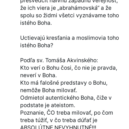
presvedčiť naivnú západnú verejnosť,
že ich viera je „abrahámovská“ a že
spolu so židmi všetci vyznávame toho
istého Boha.
Uctievajú kresťania a moslimovia toho
istého Boha?
Podľa sv. Tomáša Akvinského:
Kto verí o Bohu čosi, čo nie je pravda,
neverí v Boha.
Kto má falošné predstavy o Bohu,
nemôže Boha milovať.
Odmietol autentického Boha, čiže v
podstate je ateistom.
Poznanie, ČO treba milovať, po čom
treba túžiť, v čo treba dúfať je
ABSOLÚTNE NEVYHNUTNÉ!!!