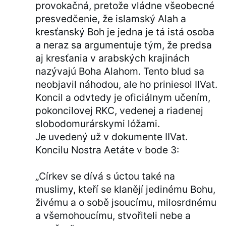
provokačná, pretože vládne všeobecné
presvedčenie, že islamský Alah a
kresťanský Boh je jedna je tá istá osoba
a neraz sa argumentuje tým, že predsa
aj kresťania v arabských krajinách
nazývajú Boha Alahom. Tento blud sa
neobjavil náhodou, ale ho priniesol IIVat.
Koncil a odvtedy je oficiálnym učením,
pokoncilovej RKC, vedenej a riadenej
slobodomurárskymi lóžami.
Je uvedený už v dokumente IIVat.
Koncilu Nostra Aetáte v bode 3:
„Církev se dívá s úctou také na
muslimy, kteří se klanějí jedinému Bohu,
živému a o sobě jsoucímu, milosrdnému
a všemohoucímu, stvořiteli nebe a