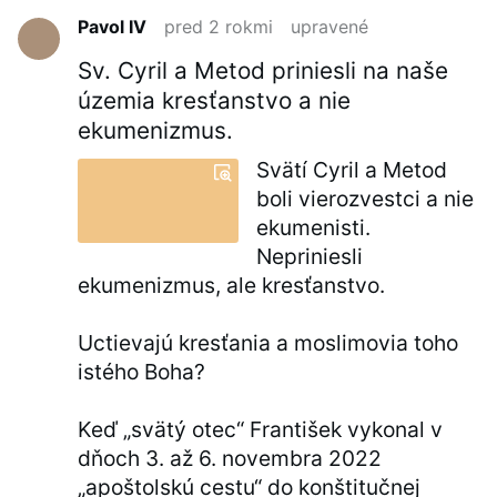
Pavol IV
pred 2 rokmi
upravené
Sv. Cyril a Metod priniesli na naše
územia kresťanstvo a nie
ekumenizmus.
Svätí Cyril a Metod
boli vierozvestci a nie
ekumenisti.
Nepriniesli
ekumenizmus, ale kresťanstvo.
Uctievajú kresťania a moslimovia toho
istého Boha?
Keď „svätý otec“ František vykonal v
dňoch 3. až 6. novembra 2022
„apoštolskú cestu“ do konštitučnej