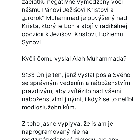
začiatku negatívne vymedzený voči
nášmu Pánovi Ježišovi Kristovi a
„prorok“ Muhammad je povýšený nad
Krista, ktorý je Boh a stojí v radikálnej
opozícii k Ježišovi Kristovi, Božiemu
Synovi
Kvôli čomu vyslal Alah Muhammada?
9:33 On je ten, jenž vyslal posla Svého
se správným vedením a náboženstvím
pravdivým, aby zvítězilo nad všemi
náboženstvími jinými, i když se to nelíbí
modloslužebníkům.
Z toho jasne vyplýva, že islam je
naprogramovaný nie na
medzináboženské dialógy, ale aby