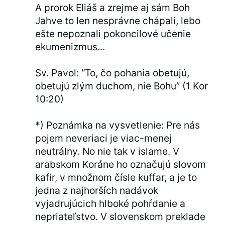
A prorok Eliáš a zrejme aj sám Boh
Jahve to len nesprávne chápali, lebo
ešte nepoznali pokoncilové učenie
ekumenizmus...
Sv. Pavol: “To, čo pohania obetujú,
obetujú zlým duchom, nie Bohu” (1 Kor
10:20)
*) Poznámka na vysvetlenie: Pre nás
pojem neveriaci je viac-menej
neutrálny. No nie tak v islame. V
arabskom Koráne ho označujú slovom
kafir, v množnom čísle kuffar, a je to
jedna z najhorších nadávok
vyjadrujúcich hlboké pohŕdanie a
nepriateľstvo. V slovenskom preklade