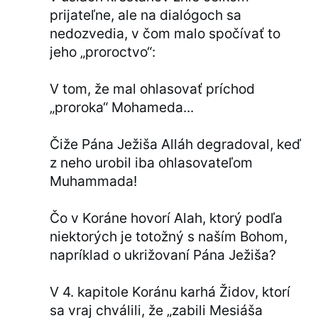
prijateľne, ale na dialógoch sa
nedozvedia, v čom malo spočívať to
jeho „proroctvo“:
V tom, že mal ohlasovať príchod
„proroka“ Mohameda...
Čiže Pána Ježiša Alláh degradoval, keď
z neho urobil iba ohlasovateľom
Muhammada!
Čo v Koráne hovorí Alah, ktorý podľa
niektorých je totožný s naším Bohom,
napríklad o ukrižovaní Pána Ježiša?
V 4. kapitole Koránu karhá Židov, ktorí
sa vraj chválili, že „zabili Mesiáša