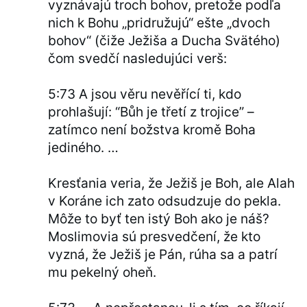
vyznávajú troch bohov, pretože podľa
nich k Bohu „pridružujú“ ešte „dvoch
bohov“ (čiže Ježiša a Ducha Svätého)
čom svedčí nasledujúci verš:
5:73 A jsou věru nevěřící ti, kdo
prohlašují: “Bůh je třetí z trojice” –
zatímco není božstva kromě Boha
jediného. …
Kresťania veria, že Ježiš je Boh, ale Alah
v Koráne ich zato odsudzuje do pekla.
Môže to byť ten istý Boh ako je náš?
Moslimovia sú presvedčení, že kto
vyzná, že Ježiš je Pán, rúha sa a patrí
mu pekelný oheň.