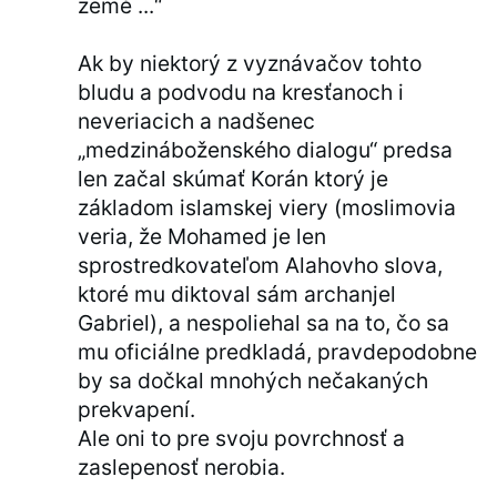
země ...“
Ak by niektorý z vyznávačov tohto
bludu a podvodu na kresťanoch i
neveriacich a nadšenec
„medzináboženského dialogu“ predsa
len začal skúmať Korán ktorý je
základom islamskej viery (moslimovia
veria, že Mohamed je len
sprostredkovateľom Alahovho slova,
ktoré mu diktoval sám archanjel
Gabriel), a nespoliehal sa na to, čo sa
mu oficiálne predkladá, pravdepodobne
by sa dočkal mnohých nečakaných
prekvapení.
Ale oni to pre svoju povrchnosť a
zaslepenosť nerobia.