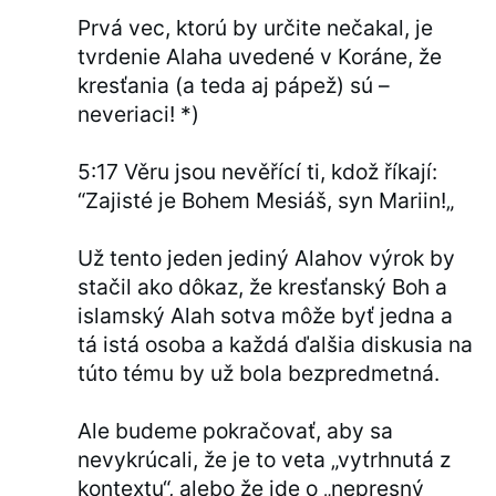
Prvá vec, ktorú by určite nečakal, je
tvrdenie Alaha uvedené v Koráne, že
kresťania (a teda aj pápež) sú –
neveriaci! *)
5:17 Věru jsou nevěřící ti, kdož říkají:
“Zajisté je Bohem Mesiáš, syn Mariin!„
Už tento jeden jediný Alahov výrok by
stačil ako dôkaz, že kresťanský Boh a
islamský Alah sotva môže byť jedna a
tá istá osoba a každá ďalšia diskusia na
túto tému by už bola bezpredmetná.
Ale budeme pokračovať, aby sa
nevykrúcali, že je to veta „vytrhnutá z
kontextu“, alebo že ide o „nepresný