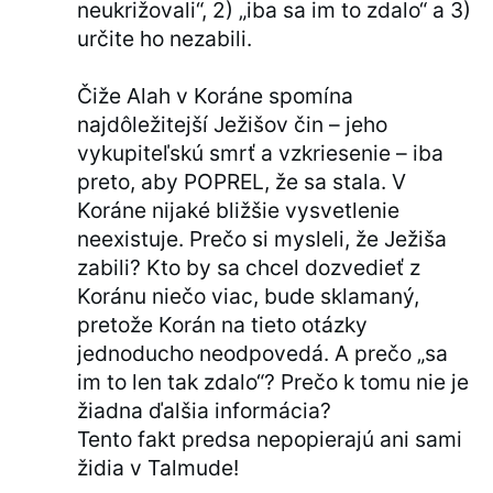
neukrižovali“, 2) „iba sa im to zdalo“ a 3)
určite ho nezabili.
Čiže Alah v Koráne spomína
najdôležitejší Ježišov čin – jeho
vykupiteľskú smrť a vzkriesenie – iba
preto, aby POPREL, že sa stala. V
Koráne nijaké bližšie vysvetlenie
neexistuje. Prečo si mysleli, že Ježiša
zabili? Kto by sa chcel dozvedieť z
Koránu niečo viac, bude sklamaný,
pretože Korán na tieto otázky
jednoducho neodpovedá. A prečo „sa
im to len tak zdalo“? Prečo k tomu nie je
žiadna ďalšia informácia?
Tento fakt predsa nepopierajú ani sami
židia v Talmude!