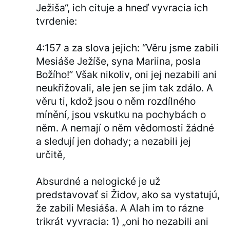
Ježiša“, ich cituje a hneď vyvracia ich
tvrdenie:
4:157 a za slova jejich: “Věru jsme zabili
Mesiáše Ježíše, syna Mariina, posla
Božího!” Však nikoliv, oni jej nezabili ani
neukřižovali, ale jen se jim tak zdálo. A
věru ti, kdož jsou o něm rozdílného
mínění, jsou vskutku na pochybách o
něm. A nemají o něm vědomosti žádné
a sledují jen dohady; a nezabili jej
určitě,
Absurdné a nelogické je už
predstavovať si Židov, ako sa vystatujú,
že zabili Mesiáša. A Alah im to rázne
trikrát vyvracia: 1) „oni ho nezabili ani