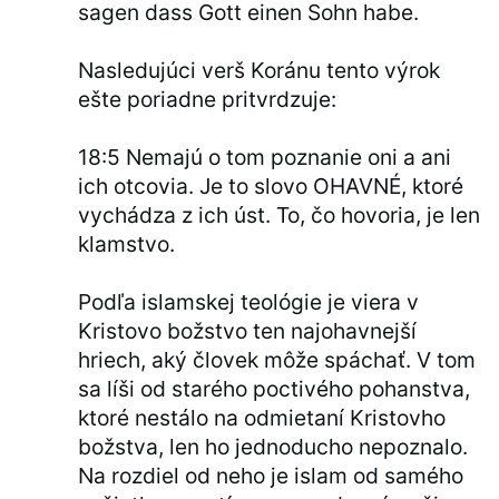
sagen dass Gott einen Sohn habe.
Nasledujúci verš Koránu tento výrok
ešte poriadne pritvrdzuje:
18:5 Nemajú o tom poznanie oni a ani
ich otcovia. Je to slovo OHAVNÉ, ktoré
vychádza z ich úst. To, čo hovoria, je len
klamstvo.
Podľa islamskej teológie je viera v
Kristovo božstvo ten najohavnejší
hriech, aký človek môže spáchať. V tom
sa líši od starého poctivého pohanstva,
ktoré nestálo na odmietaní Kristovho
božstva, len ho jednoducho nepoznalo.
Na rozdiel od neho je islam od samého