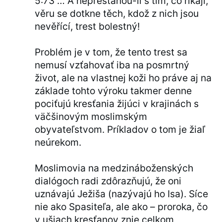
5:73 … A nepřestanou-li s tím, co říkají,
věru se dotkne těch, kdož z nich jsou
nevěřící, trest bolestný!
Problém je v tom, že tento trest sa
nemusí vzťahovať iba na posmrtný
život, ale na vlastnej koži ho práve aj na
základe tohto výroku takmer denne
pociťujú kresťania žijúci v krajinách s
väčšinovým moslimským
obyvateľstvom. Príkladov o tom je žiaľ
neúrekom.
Moslimovia na medzináboženských
dialógoch radi zdôrazňujú, že oni
uznávajú Ježiša (nazývajú ho Isa). Síce
nie ako Spasiteľa, ale ako – proroka, čo
v ušiach kresťanov znie celkom