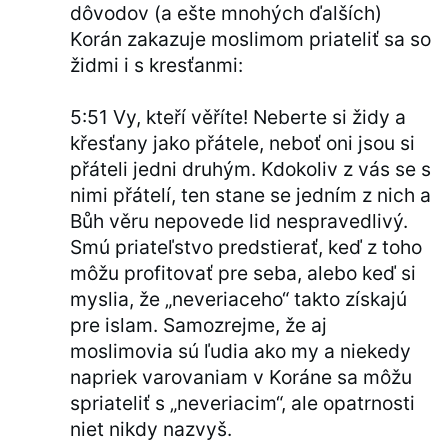
dôvodov (a ešte mnohých ďalších)
Korán zakazuje moslimom priateliť sa so
židmi i s kresťanmi:
5:51 Vy, kteří věříte! Neberte si židy a
křesťany jako přátele, neboť oni jsou si
přáteli jedni druhým. Kdokoliv z vás se s
nimi přátelí, ten stane se jedním z nich a
Bůh věru nepovede lid nespravedlivý.
Smú priateľstvo predstierať, keď z toho
môžu profitovať pre seba, alebo keď si
myslia, že „neveriaceho“ takto získajú
pre islam. Samozrejme, že aj
moslimovia sú ľudia ako my a niekedy
napriek varovaniam v Koráne sa môžu
spriateliť s „neveriacim“, ale opatrnosti
niet nikdy nazvyš.