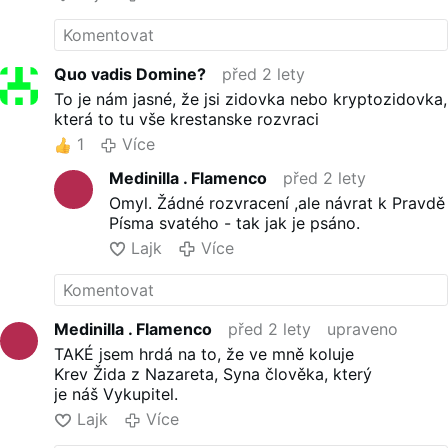
----Píseň, kterou je zábavné
poslouchat, slova jsou silná, síla
pro toho, kdo píseň napsal, silná
a odvážná, lid Izraele je jednotný.
Quo vadis Domine?
před 2 lety
Kéž Mesiáš brzy přijde a vykoupí
To je nám jasné, že jsi zidovka nebo kryptozidovka,
nás z bolesti.
umělec. Nic
která to tu vše krestanske rozvraci
takového neexistuje, slova jsou
opravdu silná a posilují celý
1
Více
izraelský národ.
Medinilla . Flamenco
před 2 lety
Ostatní povzbudivé komenty si
přeložte po písní.
Omyl. Žádné rozvracení ,ale návrat k Pravdě
Písma svatého - tak jak je psáno.
Lajk
Více
Medinilla . Flamenco
před 2 lety
upraveno
TAKÉ jsem hrdá na to, že ve mně koluje
Krev Žida z Nazareta, Syna člověka, který
je náš Vykupitel.
Lajk
Více