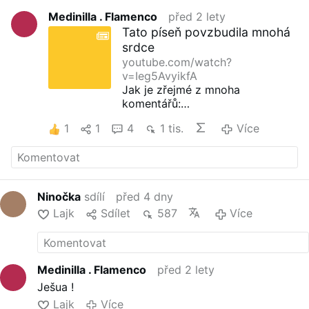
Medinilla . Flamenco
před 2 lety
Tato píseň povzbudila mnohá
srdce
youtube.com/watch?
v=Ieg5AvyikfA
Jak je zřejmé z mnoha
komentářů:
----Taková duchovní a posilující
1
1
4
1 tis.
Více
píseň!
Bůh je jeden a jediný a
kromě Něho není nikdo Jak moc
ho miluji
-----Vyjít z temnoty do světla
Síla víry je nekonečná. Není nikdo
Ninočka
sdílí
před 4 dny
jiný než on
Lajk
Sdílet
587
Více
---
-
Měl jsem tu čest být Žid
----Páni, jak vzrušující!
Jsem hrdý
na to, že jsem Žid!
Krásná a
povzbuzující slova!
-----
Jsem hrdý na to, že jsem
Medinilla . Flamenco
před 2 lety
Žid, děkuji Stvořiteli světa za to,
Ješua !
že mi požehnal
Lajk
Více