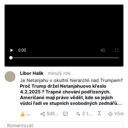
Libor Halik
minulý rok
Je Netanjahu v okultní hierarchii nad Trumpem?
Proč Trump držel Netanjahuovo křeslo
4.2.2025 ? Trapné chování podřízených.
Američané mají právo vědět, kde se jejich
vůdci řadí ve stupních svobodných zednářů.
Přijímají příkazy od výše postavených
3
Sdílet
1
2 tis.
Více
zednářů, dokonce i od cizinců?