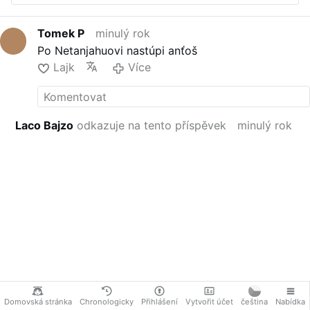
Tomek P
minulý rok
Po Netanjahuovi nastúpi anťoš
Lajk
Více
Laco Bajzo
odkazuje na tento příspěvek
minulý rok
Domovská stránka
Chronologicky
Přihlášení
Vytvořit účet
čeština
Nabídka