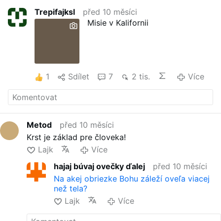
Trepifajksl
před 10 měsíci
Misie v Kalifornii
1
Sdílet
7
2 tis.
Více
Metod
před 10 měsíci
Krst je základ pre človeka!
Lajk
Více
hajaj búvaj ovečky ďalej
před 10 měsíci
Na akej obriezke Bohu záleží oveľa viacej
než tela?
Lajk
Více