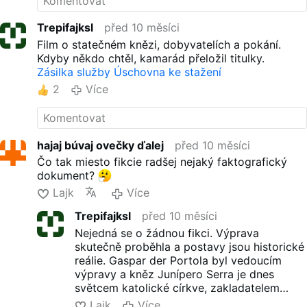
Trepifajksl
před 10 měsíci
Film o statečném knězi, dobyvatelích a pokání.
Kdyby někdo chtěl, kamarád přeložil titulky.
Zásilka služby Úschovna ke stažení
2
Více
hajaj búvaj ovečky ďalej
před 10 měsíci
Čo tak miesto fikcie radšej nejaký faktografický
dokument?
Lajk
Více
Trepifajksl
před 10 měsíci
Nejedná se o žádnou fikci. Výprava
skutečně proběhla a postavy jsou historické
reálie. Gaspar der Portola byl vedoucím
výpravy a kněz Junípero Serra je dnes
světcem katolické církve, zakladatelem
města San Francisko.
Lajk
Více