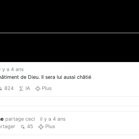
il y a 4 ans
timent de Dieu. Il sera lui aussi châtié
824
IA
Plus
ce
partage ceci
il y a 4 ans
rtager
45
Plus