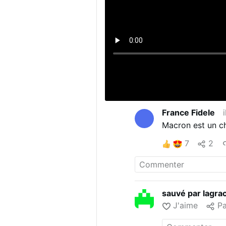
France Fidele
Macron est un châ
7
2
sauvé par lagra
J'aime
Pa