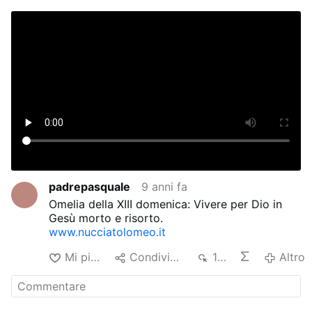
padrepasquale
9 anni fa
Omelia della XIII domenica: Vivere per Dio in
Gesù morto e risorto.
www.nucciatolomeo.it
Mi piace
Condividere
164
Altro