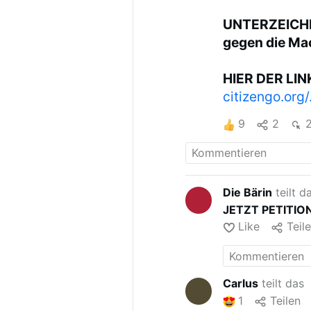
UNTERZEICHN
gegen die Ma
HIER DER LIN
citizengo.or
9
2
Die Bärin
teilt d
JETZT PETITION
Like
Teil
Carlus
teilt das
1
Teilen