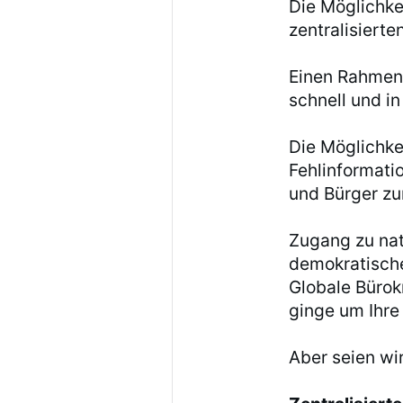
Die Möglichke
zentralisiert
Einen Rahmen
schnell und i
Die Möglichke
Fehlinformati
und Bürger z
Zugang zu na
demokratische
Globale Bürok
ginge um Ihre
Aber seien wir