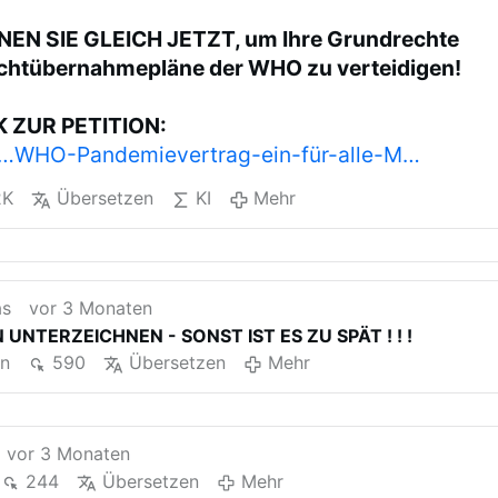
EN SIE GLEICH JETZT, um Ihre Grundrechte
chtübernahmepläne der WHO zu verteidigen!
K ZUR PETITION:
g/…WHO-Pandemievertrag-ein-für-alle-M…
2K
Übersetzen
KI
Mehr
as
vor 3 Monaten
 UNTERZEICHNEN - SONST IST ES ZU SPÄT ! ! !
en
590
Übersetzen
Mehr
vor 3 Monaten
244
Übersetzen
Mehr