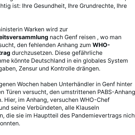
tig ist: Ihre Gesundheit, Ihre Grundrechte, Ihre
nisterin Warken wird zur
eitsversammlung
nach Genf reisen , wo man
rsucht, den fehlenden Anhang zum
WHO-
trag
durchzusetzen. Diese gefährliche
me könnte Deutschland in ein globales System
aben, Zensur und Kontrolle drängen.
genen Wochen haben Unterhändler in Genf hinter
n Türen versucht, den umstrittenen PABS-Anhan
en. Hier, im Anhang, versuchen WHO-Chef
nd seine Verbündeten, alle Klauseln
n, die sie im Hauptteil des Pandemievertrags nich
onnten.