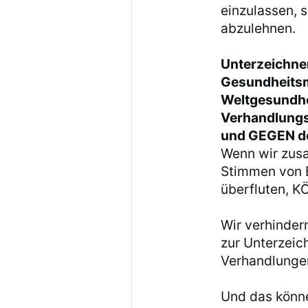
einzulassen, 
abzulehnen.
Unterzeichnen
Gesundheitsmi
Weltgesundh
Verhandlung
und GEGEN de
Wenn wir zus
Stimmen von 
überfluten, 
Wir verhinder
zur Unterzeic
Verhandlungen
Und das könne