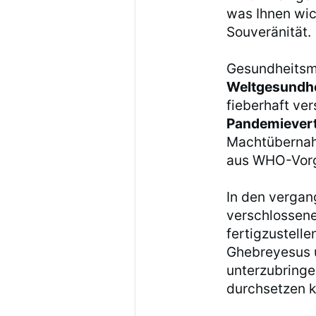
was Ihnen wich
Souveränität.
Gesundheitsmi
Weltgesundh
fieberhaft ve
Pandemiever
Machtübernah
aus WHO-Vorg
In den vergan
verschlossene
fertigzustell
Ghebreyesus u
unterzubringe
durchsetzen k