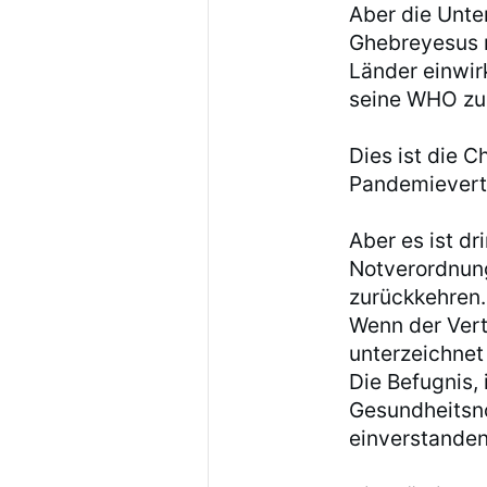
Aber die Unter
Ghebreyesus n
Länder einwir
seine WHO zu
Dies ist die 
Pandemievertr
Aber es ist d
Notverordnun
zurückkehren. 
Wenn der Vert
unterzeichnet
Die Befugnis,
Gesundheitsno
einverstanden