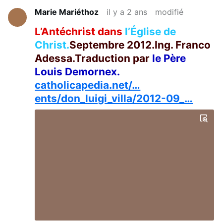
Marie Mariéthoz
il y a 2 ans
modifié
L’Antéchrist dans
l’Église de
Christ.
Septembre 2012.Ing. Franco
Adessa.Traduction par
le Père
Louis Demornex.
catholicapedia.net/…
ents/don_luigi_villa/2012-09_…