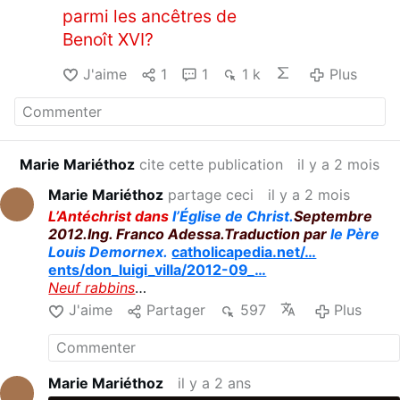
parmi les ancêtres de
Benoît XVI?
J'aime
1
1
1 k
Plus
Marie Mariéthoz
cite cette publication
il y a 2 mois
Marie Mariéthoz
partage ceci
il y a 2 mois
L’Antéchrist dans
l’Église de Christ.
Septembre
2012.Ing. Franco Adessa.Traduction par
le Père
Louis Demornex.
catholicapedia.net/…
ents/don_luigi_villa/2012-09_…
Neuf rabbins
parmi les ancêtres de
J'aime
Partager
597
Plus
Benoît XVI?
Marie Mariéthoz
il y a 2 ans