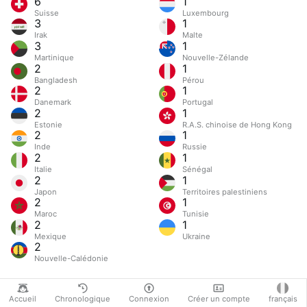
6
1
Suisse
Luxembourg
3
1
Irak
Malte
3
1
Martinique
Nouvelle-Zélande
2
1
Bangladesh
Pérou
2
1
Danemark
Portugal
2
1
Estonie
R.A.S. chinoise de Hong Kong
2
1
Inde
Russie
2
1
Italie
Sénégal
2
1
Japon
Territoires palestiniens
2
1
Maroc
Tunisie
2
1
Mexique
Ukraine
2
Nouvelle-Calédonie
Accueil
Chronologique
Connexion
Créer un compte
français