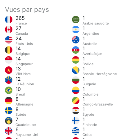
Vues par pays
265
1
France
Arabie saoudite
27
1
Canada
Argentine
24
1
États-Unis
Australie
14
1
Belgique
Azerbaïdjan
14
1
Singapour
Bolivie
13
1
Viêt Nam
Bosnie-Herzégovine
12
1
La Réunion
Bulgarie
10
1
Brésil
Colombie
8
1
Allemagne
Congo-Brazzaville
8
1
Suède
Égypte
7
1
Guadeloupe
Finlande
6
1
Royaume-Uni
Grèce