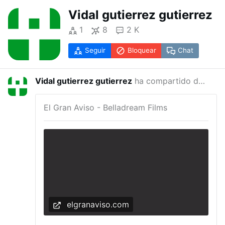
Vidal gutierrez gutierrez
1
8
2 K
Seguir
Bloquear
Chat
Vidal gutierrez gutierrez
ha compartido desde
P
hace 4
El Gran Aviso - Belladream Films
elgranaviso.com