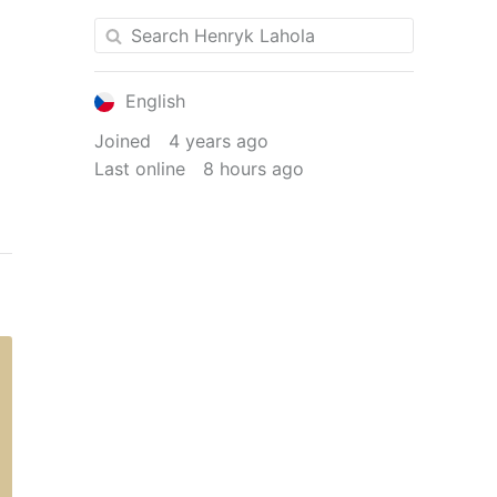
English
Joined
4 years ago
Last online
8 hours ago
e
n
wn
I
I