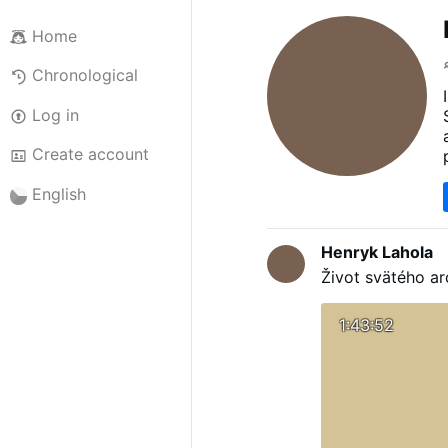
Home
Chronological
Log in
Create account
English
Henryk Lahola
Život svätého ar
1:43:52