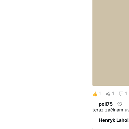
1
1
1
poli75
teraz začínam uv
Henryk Lahol