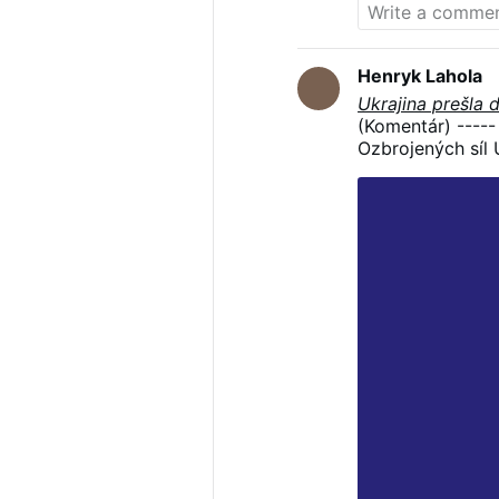
Henryk Lahola
Ukrajina prešla 
(Komentár) -----
Ozbrojených síl 
stave ofenzívy“,
od Kremľa. A aj 
hrdosťou na svoj
oslobodených 70
táto ofenzíva bu
nevieme a Syrskij
zdalo, pretože 
Zelenskyj (ktorý
úspechy) nahlas 
iniciatívu… A ka
porazíme túto ru