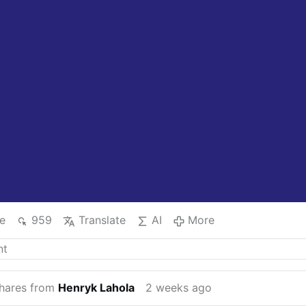
e
959
Translate
AI
More
hares from
Henryk Lahola
2 weeks ago