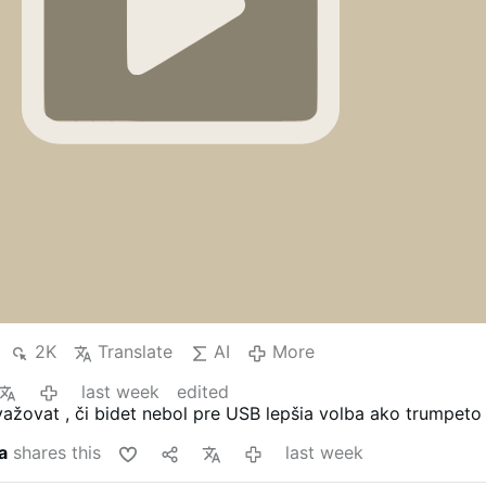
restauration du regne des rois de la dynastie des Habsbour
je suis pour le regne du roi légitime tcheque, le margrave d
Moravie et le Grand-Duc de Silésie Karel von Habsbourg-
Lothringen dans ma patrie.
2K
Translate
AI
More
last week
edited
ažovat , či bidet nebol pre USB lepšia volba ako trumpeto
a
shares this
last week