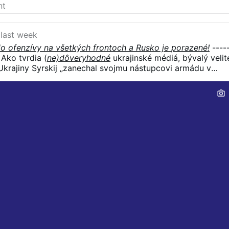
last week
do ofenzívy na všetkých frontoch a Rusko je porazené
!
----
 Ako tvrdia (
ne)dôveryhodné
ukrajinské médiá, bývalý velit
Ukrajiny Syrskij „zanechal svojmu nástupcovi armádu v
 čiže hlavná práca je hotová, zostáva už len prevziať kľúče
samotný Syrskij vo svojom rozlúčkovom prejave žiaril
e veľké víťazstvá: „V tomto roku bolo pod mojím velením
0 štvorcových kilometrov našej zeme. A úprimne dúfam, ž
de pokračovať. Všetko na to je pripravené.“ Možno niečo
 so Zelenským si boli oveľa bližší, než sa na verejnosti
hovoria takmer ako z jedného scenára. Krátko predtým
 je, nezabúdajme, najvyšší veliteľ zodpovedný za všetky
vyhlásil: „Teraz každý vidí, že sme Rusku odobrali
ždé čisté srdce na svete očakáva od Ukrajiny len jedno – ž
skú chátru.“ A ako to zvládneme? Takto: presne …
More