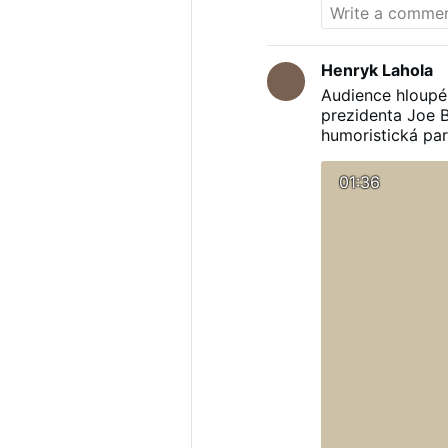
Henryk Lahola
Audience hloupé
prezidenta Joe B
humoristická par
od její skutečné 
01:36