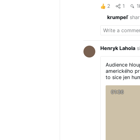
2
1
1
krumpeľ
shar
Henryk Lahola
s
Audience hlou
amerického pr
to sice jen hu
příliš daleko o
01:36