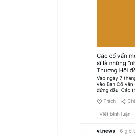
Các cố vấn mớ
sĩ là những “n
Thượng Hội đ
Vào ngày 7 thán
vào Ban Cố vấn 
đứng đầu. Các t
Amarante và Kev
Thích
Chi
viện trưởng (Ign
Earl và Flavien 
cùng sáu nữ tu (
Casas, Mary Lemb
Đức Giáo hoàng 
vi.news
6 giờ 
hướng tự do và 