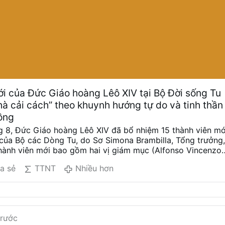
i của Đức Giáo hoàng Lêô XIV tại Bộ Đời sống Tu
hà cải cách” theo khuynh hướng tự do và tinh thần
ồng
g 8, Đức Giáo hoàng Lêô XIV đã bổ nhiệm 15 thành viên mớ
của Bộ các Dòng Tu, do Sơ Simona Brambilla, Tổng trưởng
hành viên mới bao gồm hai vị giám mục (Alfonso Vincenzo
in Otieno Mwandha), năm linh mục, trong đó có một vị tu
a sẻ
TTNT
Nhiều hơn
asi Fossas, Damián Astigueta, Maurizio Bevilacqua, Benjami
Mambueni), hai tu sĩ nam (Antoine Kazindu và Emili Turú),
Chiara Lorenzato, Maria Nirmalini, María Rosaura González
o, Patricia Murray và Maria do Disterro Rocha Santos).
Leo XIV một lần nữa đã bổ nhiệm các nhân vật theo khuyn
trước
tinh thần công đồng, điều này được minh chứng qua bốn