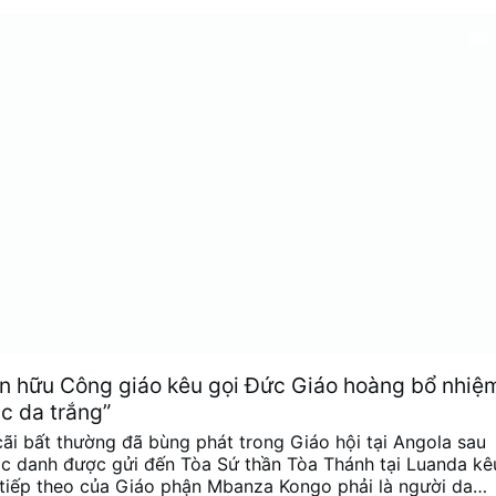
sự nêu trên
.
Giảm tính đồng nhất trong Phụng vụ, Tăng
 tạo
Nữ tu người Ấn Độ Maria Nirmalini, A.C. là thành viên
đồng về Tính đồng nghị (2023) và bày tỏ mong muốn về
ch phụng vụ, đặc biệt là Thánh Lễ, với việc giảm …
Nhiều h
ín hữu Công giáo kêu gọi Đức Giáo hoàng bổ nhiệ
c da trắng”
ãi bất thường đã bùng phát trong Giáo hội tại Angola sau
nặc danh được gửi đến Tòa Sứ thần Tòa Thánh tại Luanda kê
 tiếp theo của Giáo phận Mbanza Kongo phải là người da