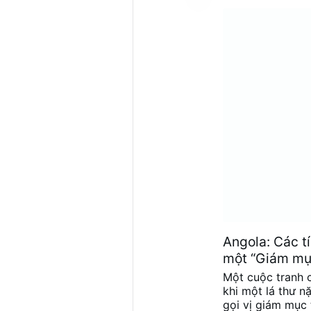
quyết định nhân 
cường tính sáng
của Thượng Hội 
“một cuộc cải cá
Angola: Các t
một “Giám mụ
Một cuộc tranh c
khi một lá thư 
gọi vị giám mục