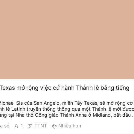
Texas mở rộng việc cử hành Thánh lễ bằng tiếng
chael Sis của San Angelo, miền Tây Texas, sẽ mở rộng cơ
nh lễ Latinh truyền thống thông qua một Thánh lễ mới đượ
áng tại Nhà thờ Công giáo Thánh Anna ở Midland, bắt đầu 
.
Linh mục Ryan Rojo, Giám đốc Ơn gọi và Giám đốc
a sẻ
1
TTNT
Nhiều hơn
 tạo Thừa sai của giáo phận, đã công bố thông tin này trê
 sẽ được cử hành vào Chủ Nhật cuối cùng của mỗi tháng,