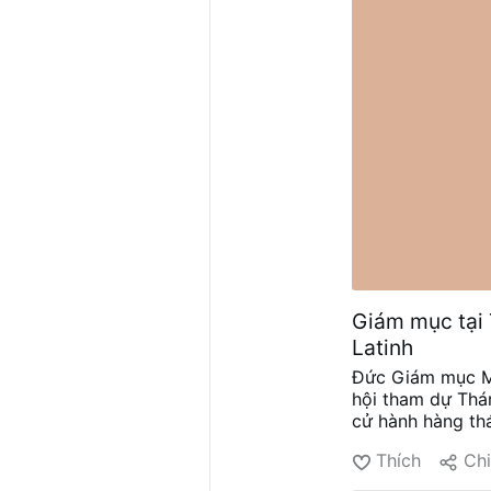
Giám mục tại 
Latinh
Đức Giám mục Mi
hội tham dự Thá
cử hành hàng th
ngày 30 tháng 8
Thích
Chi
Chương trình Đào
X.com.
Thánh Lễ