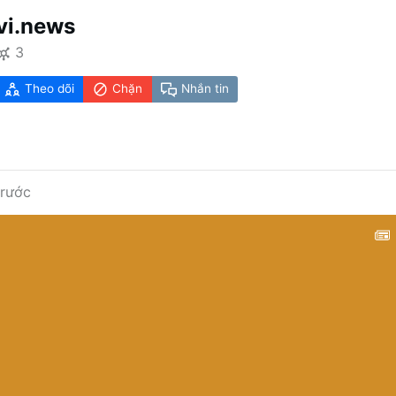
vi.news
3
Theo dõi
Chặn
Nhắn tin
trước