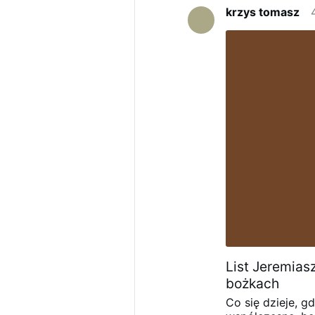
krzys tomasz
List Jeremias
bożkach
Co się dzieje, 