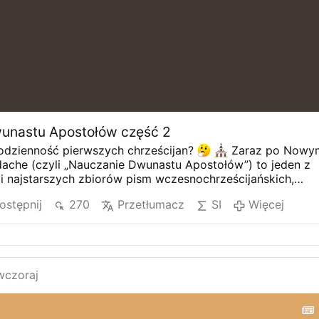
unastu Apostołów część 2
odzienność pierwszych chrześcijan?
Zaraz po Nowy
dache (czyli „Nauczanie Dwunastu Apostołów”) to jeden z
 i najstarszych zbiorów pism wczesnochrześcijańskich,
na I wiek! To fascynujący, praktyczny przewodnik po
ostępnij
270
Przetłumacz
SI
Więcej
ozwala nam przenieść się w czasie do samych początków
ej części tego niesamowitego tekstu usłyszycie m.in. o:
lności – dlaczego tak ważne było dzielenie się z
 wspólnota dóbr (1:09).
Chrzcie Świętym – jakie były
zne (woda bieżąca, zimna, ciepła, a może polewanie
wczoraj
Postach i modlitwie – w które dni pościli pierwsi
jak nakazywano odmawiać „Ojcze Nasz” (6:41).
Posłuchajcie
h słów, które kształtowały wiarę pokoleń na długo przed