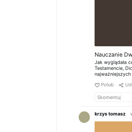
Nauczanie Dw
Jak wyglądała c
Testamencie, Di
najważniejszych
datowany nawet 
Polub
Ud
wierze, który p
Kościoła.
W drugi
Relacjach i mora
potrzebującymi i
pierwotne wytyc
krzys tomasz
głowy?) (5:03).
chrześcijanie i 
tych wyjątkowyc