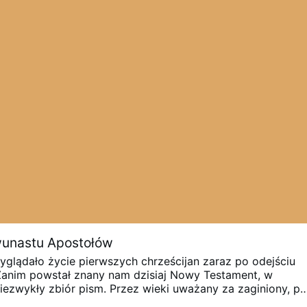
ądaj oglądaj tutaj:
youtube.com/watch?v=N5p1Zqg-11Y
C
akuje Was w tych starożytnych instrukcjach?
Dajcie znać w
#Didache
…
Więcej
unastu Apostołów
yglądało życie pierwszych chrześcijan zaraz po odejściu
Zanim powstał znany nam dzisiaj Nowy Testament, w
niezwykły zbiór pism. Przez wieki uważany za zaginiony, p
 powrócił, by rzucić potężne światło na korzenie naszej