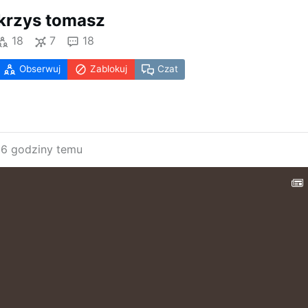
krzys tomasz
18
7
18
Obserwuj
Zablokuj
Czat
16 godziny temu