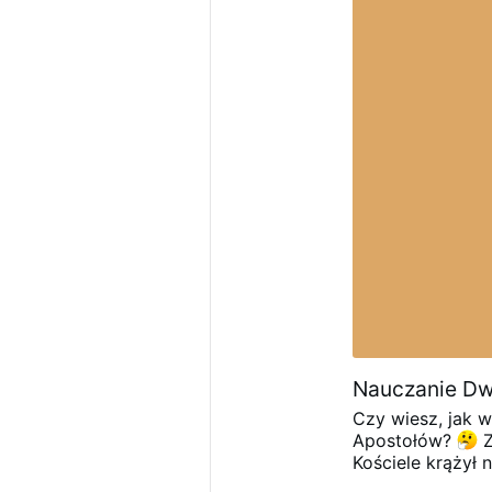
nami
Ogl
najbardziej zask
komentarzach!
Nauczanie Dw
Czy wiesz, jak w
Apostołów?
Kościele krążył 
koniec XIX wieku