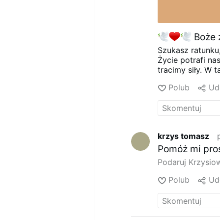
Boże 
Szukasz ratunku
Życie potrafi na
tracimy siły. W 
schronieniem.
Ps
Polub
Ud
Boże miłosierdz
tego psalmu są 
Odnów nas, Boże 
zbawieni."
Zatrz
rozważania, pomó
krzys tomasz
upragniony pokój
Pomóż mi pro
modlitwy:
youtu
Twoje serce, zos
Podaruj Krzysiow
ten post dalej. 
najbardziej tego
Polub
Ud
#Biblia
#PismoŚ