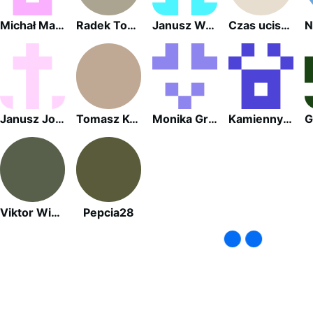
Michał Mazurek
Radek Tomek Wilewski
Janusz Wozniak
Czas ucisku
Janusz John Kowalski
Tomasz Kędziora
Monika Grom
Kamienny Las
Viktor Wiktor
Pepcia28