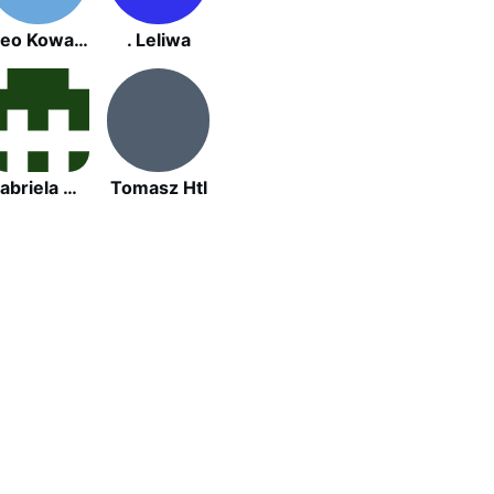
Neo Kowalski
. Leliwa
Gabriela Nowak
Tomasz Htl