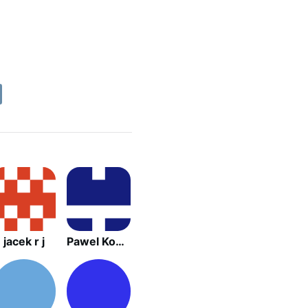
jacek r j
Pawel Kowalski