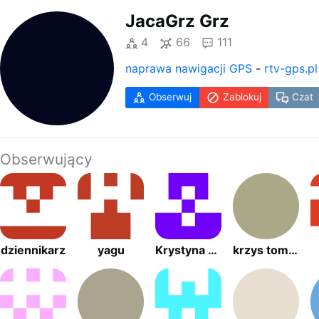
JacaGrz Grz
4
66
111
naprawa nawigacji GPS
-
rtv-gps.pl
Obserwuj
Zablokuj
Czat
Obserwujący
dziennikarz
yagu
Krystyna Bartoszewska
krzys tomasz