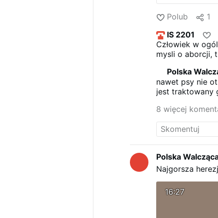
Polub
1
IS 2201
Człowiek w ogól
mysli o aborcji, 
Polska Walcz
nawet psy nie ot
jest traktowany 
8 więcej koment
Polska Walcząc
Najgorsza herez
16:27