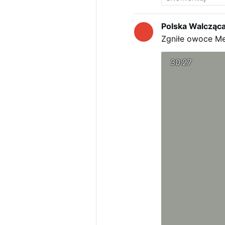
Polska Walcząc
Zgniłe owoce M
30:27