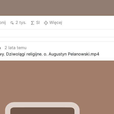
nij
2 tys.
SI
Więcej
a
2 lata temu
y. Dziwolągi religijne. o. Augustyn Pelanowski.mp4