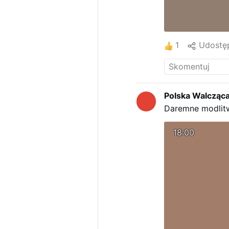
1
Udostęp
Polska Walcząc
Daremne modlitw
18:00