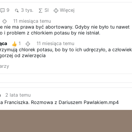
9
3 tys.
SI
Więcej
11 miesiąca temu
e nie ma prawa być abortowany. Gdyby nie było tu nawet
to i problem z chlorkiem potasu by nie istniał.
ąca
1
11 miesiąca temu
rzymują chlorek potasu, bo by to ich udręczyło, a człowie
gorzej od zwierzęcia
arzy
a
2 lata temu
ja Franciszka. Rozmowa z Dariuszem Pawlakiem.mp4