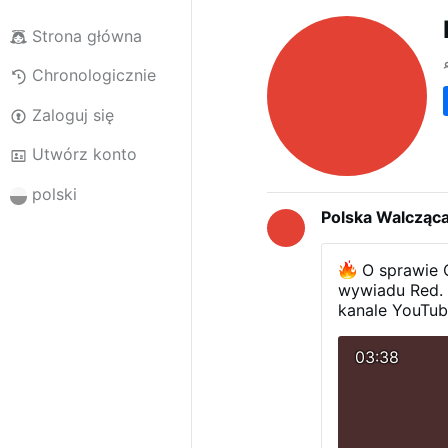
Strona główna
Chronologicznie
Zaloguj się
Utwórz konto
polski
Polska Walcząc
O sprawie O
wywiadu Red. 
kanale YouTu
#MartaCzech
#Konfederacja
03:38