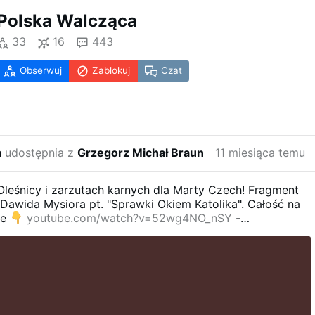
Polska Walcząca
33
16
443
Obserwuj
Zablokuj
Czat
a
udostępnia z
Grzegorz Michał Braun
11 miesiąca temu
leśnicy i zarzutach karnych dla Marty Czech! Fragment
Dawida Mysiora pt. "Sprawki Okiem Katolika". Całość na
be
youtube.com/watch?v=52wg4NO_nSY
-
#DawidMysior
#GrzegorzBraun
#Oleśnica
#StopAborcji
KoronyPolskiej