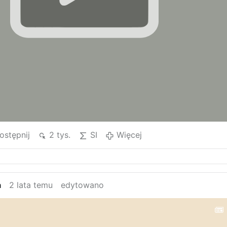
ostępnij
2 tys.
SI
Więcej
a
2 lata temu
edytowano