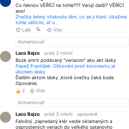
Co řeknou VĚŘÍCÍ na tohle??? Varují další? VĚŘÍCÍ
ano!
Značka šelmy vtisknuta těm, co se ji klaní. Ukažme
tohle věřícím, ať n…
Lajk
Viac
Laco Bajzo
pred 3 rokmi
Bozk smrti podávaný "veriacim" ako akt lásky
Papež František: Očkování proti koronaviru je
úkonem lásky
Ďalším aktom lásky ,ktoré ovečky čaká bude
čipovanie.
2
Viac
Laco Bajzo
pred 3 rokmi
upravené
Falošný ,zapredaný klér vedie oklamaných a
osprostených veriach do veľkého satanovho