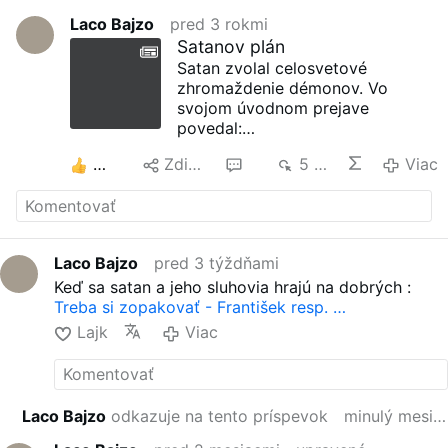
Laco Bajzo
pred 3 rokmi
Satanov plán
Satan zvolal celosvetové
zhromaždenie démonov. Vo
svojom úvodnom prejave
povedal:
„Doteraz sme kresťanom bránili ,
12
Zdielať
14
5 tis.
Viac
aby chodili do kostola. Dnes, keď
naši ložoví bratia zmenili v ich
organizácii Kristovo učenie na
ekumenizmus ,ktorým ich učíme
,že Bohu už je jedno čomu človek
Laco Bajzo
pred 3 týždňami
verí a akým modlám sa klania,
Keď sa satan a jeho sluhovia hrajú na dobrých :
dnes ich už môžeme smelo
Treba si zopakovať - František resp. …
nechať nech prichádzajú a myslia
si, že sú kresťania. Naši kňazi v
Lajk
Viac
ich kostoloch už od nich nechcú
aby sa obrátili a činili pokánie.
Už im nekážu ,aby sa odvrátili od
svetského života a stali novým
Laco Bajzo
odkazuje na tento príspevok
minulý mesiac
stvorením-novým človekom