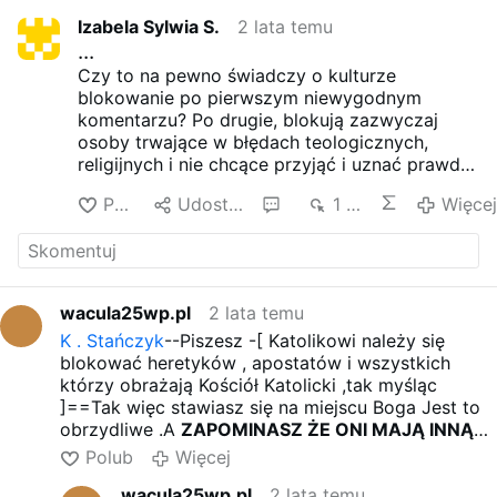
Izabela Sylwia S.
2 lata temu
...
Czy to na pewno świadczy o kulturze
blokowanie po pierwszym niewygodnym
komentarzu? Po drugie, blokują zazwyczaj
osoby trwające w błędach teologicznych,
religijnych i nie chcące przyjąć i uznać prawdy.
A jeżeli ktoś tę prawdę na ich stronie napisze,
Polub
Udostępnij
4
1 tys.
Więcej
czy skrytykuje postępowanie np. Franciszka to
według nich jest to złe i trzeba temu zaradzić
przez zablokowanie. Takie osoby powinny
przemyśleć na poważnie, co robią i modlić się
o światło Ducha Świętego, wtedy będzie
wacula25wp.pl
2 lata temu
szansa na zaprzestanie nieuzasadnionych
K . Stańczyk
--Piszesz -[ Katolikowi należy się
blokowań innych użytkowników.
blokować heretyków , apostatów i wszystkich
którzy obrażają Kościół Katolicki ,tak myśląc
]==Tak więc stawiasz się na miejscu Boga Jest to
obrzydliwe .A
ZAPOMINASZ ŻE ONI MAJĄ INNĄ
DROGĘ NIŻ TY DO BOGA
.Jedynie możesz
Polub
Więcej
zablokować tą osobę która zatrzasnęła drzwi
wacula25wp.pl
2 lata temu
przed tobą PIERWSZA