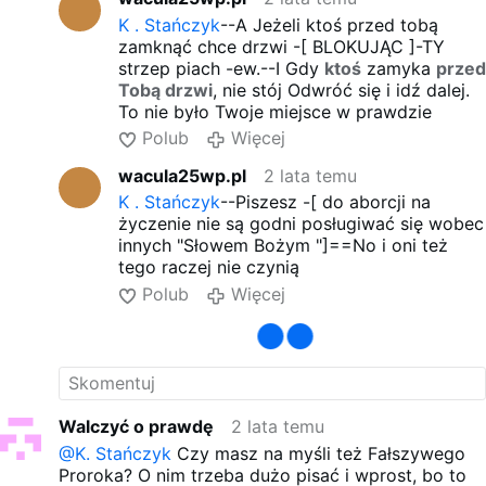
K . Stańczyk
--A Jeżeli ktoś przed tobą
zamknąć chce drzwi -[ BLOKUJĄC ]-TY
strzep piach -ew.--I Gdy
ktoś
zamyka
przed
Tobą drzwi
, nie stój Odwróć się i idź dalej.
To nie było Twoje miejsce w prawdzie
Polub
Więcej
wacula25wp.pl
2 lata temu
K . Stańczyk
--Piszesz -[ do aborcji na
życzenie nie są godni posługiwać się wobec
innych "Słowem Bożym "]==No i oni też
tego raczej nie czynią
Polub
Więcej
Walczyć o prawdę
2 lata temu
@K. Stańczyk
Czy masz na myśli też Fałszywego
Proroka? O nim trzeba dużo pisać i wprost, bo to