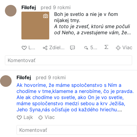
Filofej
pred 9 rokmi
Boh je svetlo a nie je v ňom
nijakej tmy.
A toto je zvesť, ktorú sme počuli
od Neho, a zvestujeme vám, že
Boh je svetlo a nieto v Ňom
nijakej tmy.
Lajk
Zdielať
1
547
Viac
1.Jánov list 1,5
Filofej
pred 9 rokmi
Ak hovoríme, že máme spoločenstvo s Ním a
chodíme v tme,klameme a nerobíme, čo je pravda.
Ale ak chodíme vo svetle, ako On je vo svetle,
máme spoločenstvo medzi sebou a krv Ježiša,
Jeho Syna,nás očisťuje od každého hriechu.
1.Jánov list 1,6-7
Lajk
Viac
Čo znamená chodiť vo svetle?
Pre duše priťahované žiarou Božej milosti má Boh
odpoveď :