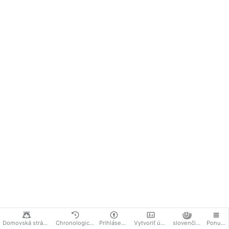
Evanjelium podľa Jána 1,1-14
Domovská stránka
Chronologicky
Prihlásenie
Vytvoriť účet
slovenčina
Ponuka