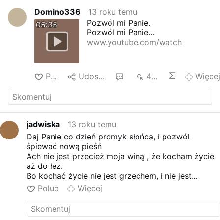
Domino336
13 roku temu
Pozwól mi Panie.
05:35
Pozwól mi Panie...
www.youtube.com/watch
Polub
Udostępnij
2
4 tys.
Więcej
jadwiska
13 roku temu
Daj Panie co dzień promyk słońca, i pozwól
śpiewać nową pieśń
Ach nie jest przecież moja winą , że kocham życie
aż do łez.
Bo kochać życie nie jest grzechem, i nie jest
zdradą Twoich praw ,
Polub
Więcej
Więc daj mi Panie trochę szczęścia, i obym
zdrowym był to spraw
Ja nic odżycia prawie nie chce ,i nie wymagam