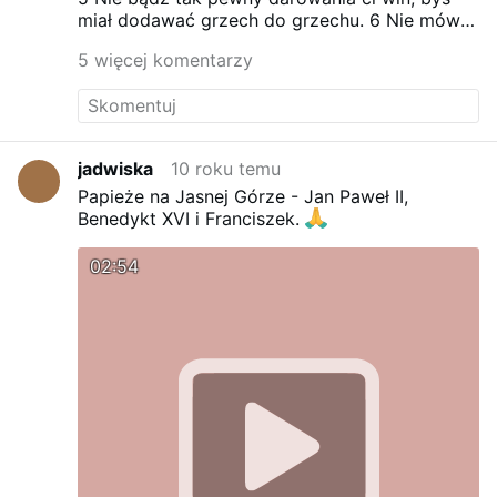
bogactwach niesprawiedliwie nabytych,
nic ci
miał dodawać grzech do grzechu.
6 Nie mów:
bowiem nie pomogą w nieszczęściu.
«Jego miłosierdzie
zgładzi mnóstwo moich
5 więcej komentarzy
grzechów».
U Niego jest miłosierdzie, ale i
zapalczywość,
a na grzeszników spadnie Jego
gniew karzący
jadwiska
10 roku temu
Papieże na Jasnej Górze - Jan Paweł II,
Benedykt XVI i Franciszek.
02:54