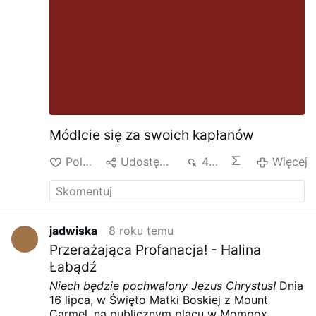
Módlcie się za swoich kapłanów
Polub
Udostępnij
417
Więcej
jadwiska
8 roku temu
Przerażająca Profanacja! - Halina
Łabądź
Niech będzie pochwalony Jezus Chrystus!
Dnia
16 lipca, w Święto Matki Boskiej z Mount
Carmel, na publicznym placu w Mompox