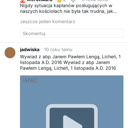
Nigdy sytuacja kapłanów posługujących w
naszych kościołach nie była tak trudna, jak
obecnie. Z jednej strony mają dogmaty, Boże
Jeszcze jeden komentarz
przykazania, Świętą Tradycję, a z drugiej
,,dyrektywy,, Watykanu i przełożonych, często
sprzeczne z oficjalnym, dotychczasowym
nauczaniem KK.
Ponadto występuje jeszcze
problem wszechobecnego relatywizmu
jadwiska
10 roku temu
moralnego i religijnego w imię miłosierdzia. Z
Wywiad z abp Janem Pawłem Lengą, Licheń, 1
przekazu teologicznego znikło już dawno
listopada A.D. 2016
Wywiad z abp Janem
jednoznaczne słowo cudzołóstwo. Po co
Pawłem Lengą, Licheń, 1 listopada A.D. 2016
drażnić ludzi, że żyją w grzechu?
,,niesakramentalne,, to brzmi dość
sympatycznie i nie powoduje ,,brzydkich,,
1:12:06
skojarzeń.