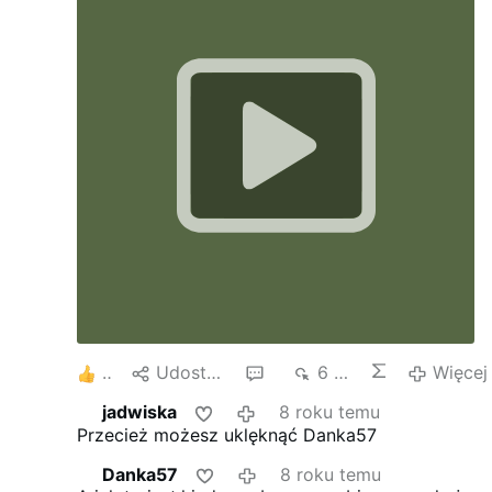
16
Udostępnij
3
6 tys.
Więcej
jadwiska
8 roku temu
Przecież możesz uklęknąć Danka57
Danka57
8 roku temu