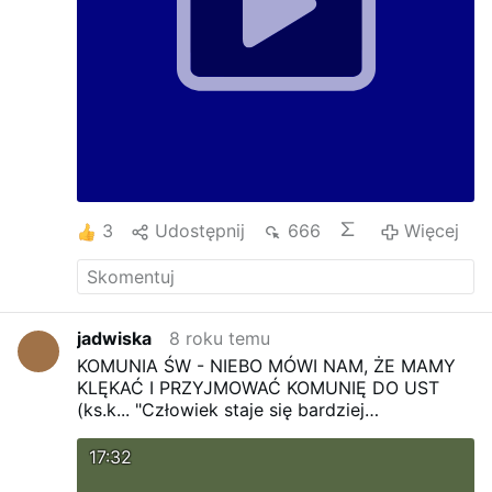
3
Udostępnij
666
Więcej
jadwiska
8 roku temu
KOMUNIA ŚW - NIEBO MÓWI NAM, ŻE MAMY
KLĘKAĆ I PRZYJMOWAĆ KOMUNIĘ DO UST
(ks.k...
"Człowiek staje się bardziej
człowiekiem, gdy zgina kolana przed Bogiem"
17:32