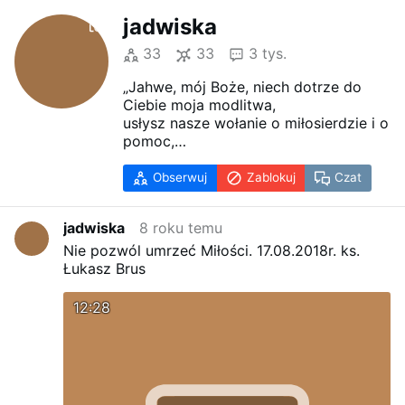
jadwiska
33
33
3 tys.
„Jahwe, mój Boże, niech dotrze do
Ciebie moja modlitwa,
usłysz nasze wołanie o miłosierdzie i o
pomoc,
przebacz tym, którzy nie pokładają
wiary w Ciebie, mój Boże,
Obserwuj
Zablokuj
Czat
ani ufności w Twoją moc, by nas
ocalić.
jadwiska
8 roku temu
Nie uderzaj nas w naszych dniach,
wypalając w jednej chwili ziemię.
Nie pozwól umrzeć Miłości.
17.08.2018r. ks.
Ale w Twoim Ojcowskim Współczuciu
Łukasz Brus
pożałuj nas i przebacz nam.
Nie pozwól, by zły jak wodę rozlał
12:28
naszą krew.
Przebacz naszą winę, powściągnij
swój gniew,
pamiętając o naszej słabości.
Powstrzymaj Twych aniołów