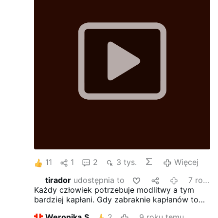
11
1
2
3 tys.
Więcej
tirador
udostępnia to
7 roku temu
Każdy człowiek potrzebuje modlitwy a tym
bardziej kapłani. Gdy zabraknie kapłanów to
mamy zimę !
Weronika.S
2
9 roku temu