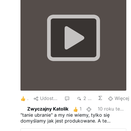
4
Udostępnij
1
2 tys.
Więcej
Zwyczajny Katolik
1
10 roku temu
"tanie ubranie" a my nie wiemy, tylko się
domyślamy jak jest produkowane. A te
domysły to nie fakty. trudno im zawierzać. Nie