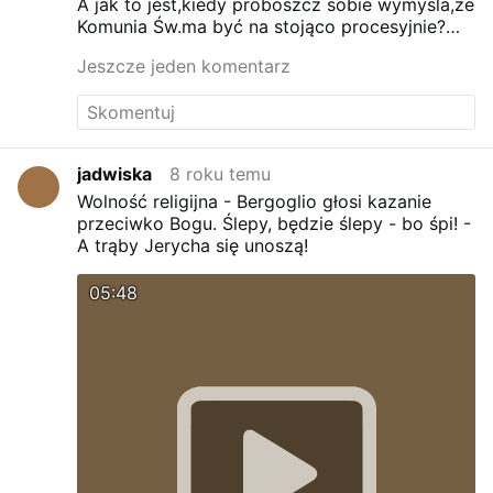
A jak to jest,kiedy proboszcz sobie wymysla,że
Komunia Św.ma być na stojąco procesyjnie?
Czy tak można?
Jeszcze jeden komentarz
jadwiska
8 roku temu
Wolność religijna - Bergoglio głosi kazanie
przeciwko Bogu.
Ślepy, będzie ślepy - bo śpi! -
A trąby Jerycha się unoszą!
05:48