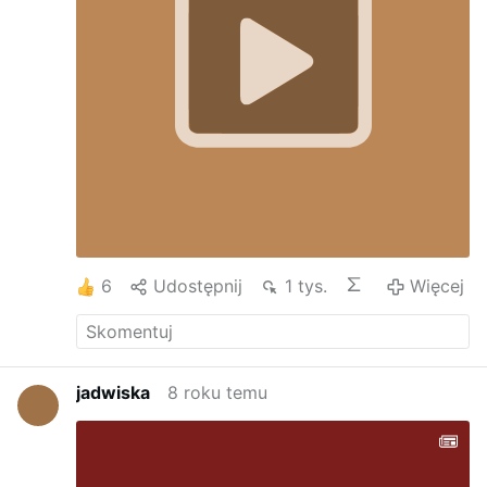
zniszczenia,
dając nam jeszcze jedną szansę
okazania się
wartymi Twojej Dobroci.
Pokładam mą ufność w Tobie. Amen”
6
Udostępnij
1 tys.
Więcej
jadwiska
8 roku temu