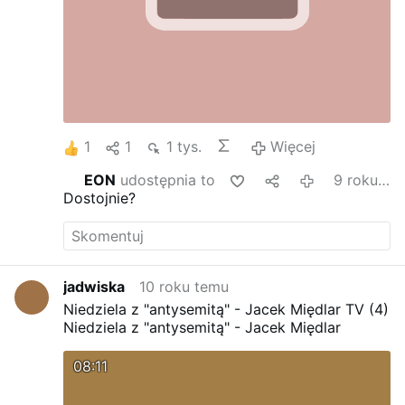
1
1
1 tys.
Więcej
EON
udostępnia to
9 roku temu
Dostojnie?
jadwiska
10 roku temu
Niedziela z "antysemitą" - Jacek Międlar TV (4)
Niedziela z "antysemitą" - Jacek Międlar
08:11