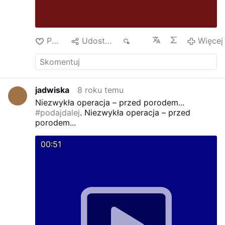
Polub
Udostępnij
369
Więcej
jadwiska
8 roku temu
Niezwykła operacja – przed porodem...
#podajdalej
.
Niezwykła operacja – przed
porodem...
00:51