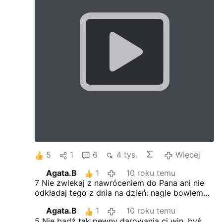
5
1
6
4 tys.
Więcej
Agata.B
1
10 roku temu
7 Nie zwlekaj z nawróceniem do Pana
ani nie
odkładaj tego z dnia na dzień:
nagle bowiem
gniew Jego przyjdzie
i zginiesz w dniu
Agata.B
1
10 roku temu
wymiaru sprawiedliwości.
8 Nie polegaj na
5 Nie bądź tak pewny darowania ci win,
byś