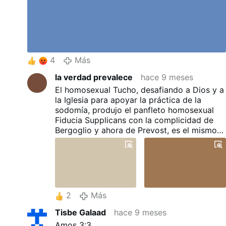
protestantes.. Este ex sacerdote anticatólico logró
frustrar los esfuerzos de la Iglesia por convertir a
los judíos a Cristo como su Mesías. Este apóstata
homosexual también era
antimariano.
4
Más
la verdad prevalece
hace 9 meses
El homosexual Tucho, desafiando a Dios y a
la Iglesia para apoyar la práctica de la
sodomía, produjo el panfleto homosexual
Fiducia Supplicans con la complicidad de
Bergoglio y ahora de Prevost, es el mismo
anticatólico que declara una
guerra
ecuménica herética
contra el papel
principal de la Madre de Dios en la obra de
Redención de su hijo Jesucristo.
2
Más
Tisbe Galaad
hace 9 meses
Amos 3:3