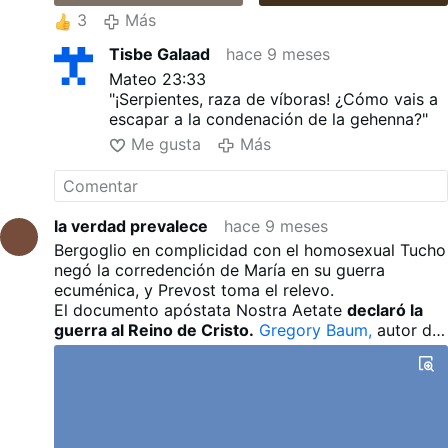
3
Más
Tisbe Galaad
hace 9 meses
Mateo 23:33
"¡Serpientes, raza de víboras! ¿Cómo vais a
escapar a la condenación de la gehenna?"
Me gusta
Más
la verdad prevalece
hace 9 meses
Bergoglio en complicidad con el homosexual Tucho
negó la corredención de María en su guerra
ecuménica, y Prevost toma el relevo.
El documento apóstata Nostra Aetate
declaró la
guerra al Reino de Cristo.
Gregory Baum,
autor del
infame Nostra Aetate,
confesó haber ocultado su
homosexualidad durante el concilio.
Este ex
sacerdote homosexual y anticatólico Baum trabajó
como perito en el Concilio Vaticano II, que contó
con la participación de varios herejes