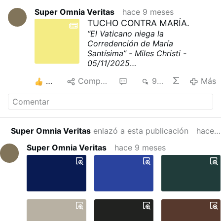
Super Omnia Veritas
hace 9 meses
TUCHO CONTRA MARÍA.
“El Vaticano niega la
Corredención de María
Santísima” -
Miles Christi
-
05/11/2025
El cardenal “Tucho” Fernández
3
Compartir
6
993
Más
[1], Prefecto del Dicasterio para
la Doctrina de la Fe, el mismo
bellaco que implementó la
bendición de las “parejas
homosexuales” con la
Super Omnia Veritas
enlazó a esta publicación
hace 8 meses
declaración
Fiducia Supplicans
[2] hace dos años, acometió esta
Super Omnia Veritas
hace 9 meses
vez contra la Santísima Virgen
María, recusándole los títulos de
Corredentora y de Mediadora de
todas las gracias [3].
Descargar el PDF:
TUCHO
FERNÁNDEZ CONTRA LA
VIRGEN MARÍA.pdf