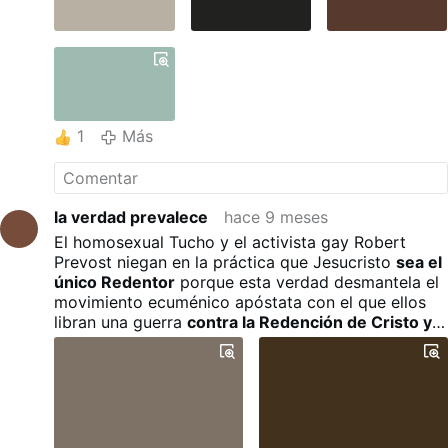
Ahora bien, María, la nueva Eva,
fue asociada a la redención de
Cristo, nuevo Adán, de modo
análogo al que desempeñó Eva
respecto de Adán en la caída
original. Eva fue indisolublemente
asociada al pecado del padre del
1
Más
género humano pues, sin su
intervención, éste no se hubiese
producido.
Relacionado:
1.
Bergoglio vuelve
la verdad prevalece
hace 9 meses
a la carga: María Santísima no …
- 2.
"Francisco ultraja a María" -
El homosexual Tucho y el activista gay Robert
Descargar el PDF: …
- 3.
Prevost niegan en la práctica que Jesucristo
sea el
BERGOGLIO: MARÍA NO ES
único Redentor
porque esta verdad desmantela el
CORREDENTORA - Descargar …
movimiento ecuménico apóstata con el que ellos
- 4.
LA RELIGIÓN DEL HOMBRE.
libran una guerra
contra la Redención de Cristo y
Del …
su Reinado Universal.
Más