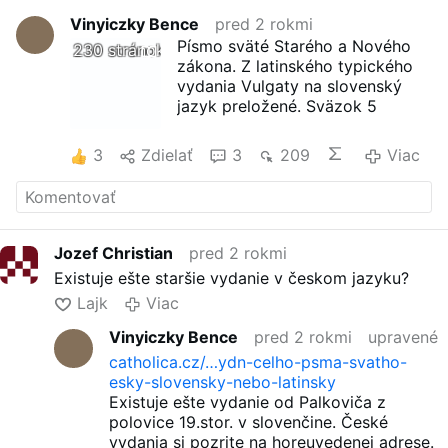
Vinyiczky Bence
pred 2 rokmi
Písmo sväté Starého a Nového
230 stránok
zákona. Z latinského typického
vydania Vulgaty na slovenský
jazyk preložené. Sväzok 5
3
Zdielať
3
209
Viac
Jozef Christian
pred 2 rokmi
Existuje ešte staršie vydanie v českom jazyku?
Lajk
Viac
Vinyiczky Bence
pred 2 rokmi
upravené
catholica.cz/…ydn-celho-psma-svatho-
esky-slovensky-nebo-latinsky
Existuje ešte vydanie od Palkoviča z
polovice 19.stor. v slovenčine. České
vydania si pozrite na horeuvedenej adrese.